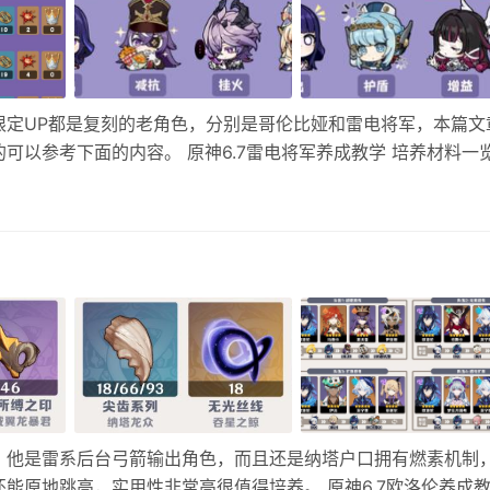
限定UP都是复刻的老角色，分别是哥伦比娅和雷电将军，本篇文
可以参考下面的内容。 原神6.7雷电将军养成教学 培养材料一
赋升级材料如下： 武器选择推荐 最优：薙草之稻光 次优：天空之
，他是雷系后台弓箭输出角色，而且还是纳塔户口拥有燃素机制
能原地跳高，实用性非常高很值得培养。 原神6.7欧洛伦养成