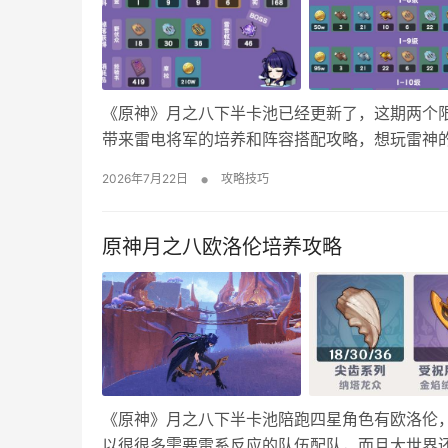
《原神》月之八下半卡池已经更新了，这期两个
带来雷电将军的培养和阵容搭配攻略，想玩雷神的
角色等级1-90级升级和突破材料如下： 角色天
•
2026年7月22日
攻略技巧
四星：渔获、西风 圣遗物选择推荐 雷系…
原神月之八欧洛伦培养攻略
《原神》月之八下半卡池陪跑四星角色有欧洛伦
以很很多需要雷系反应的队伍配队，而且大世界还