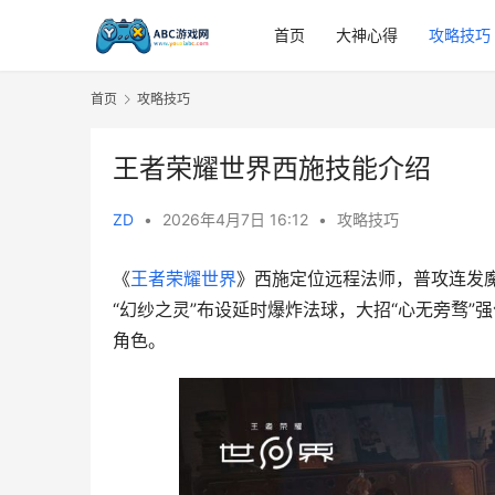
首页
大神心得
攻略技巧
首页
攻略技巧
王者荣耀世界西施技能介绍
ZD
•
2026年4月7日 16:12
•
攻略技巧
《
王者荣耀世界
》西施定位远程法师，普攻连发魔
“幻纱之灵”布设延时爆炸法球，大招“心无旁骛
角色。