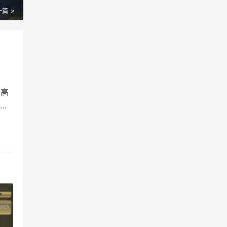
一篇
与高
的
剧
等