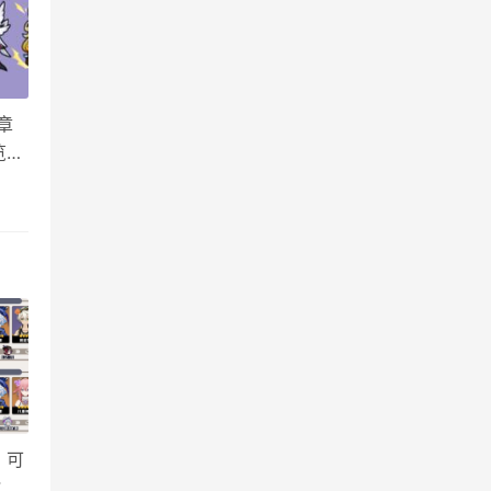
章
览
脊
，可
教学