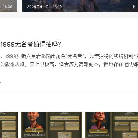
 16:09
2026年4月7日 16:19
下
1999无名者值得抽吗？
：1999》新六星岩系输出角色“无名者”，凭借独特的移牌机制
为版本焦点。其上限极高，适合应对高难副本，但也存在配队绑
求高等短板。本文结合其强度、适用场景与玩家阵容，提供全面
析。 重返未来1999无名者抽取建议 值得抽取： 偏爱角色人设
日
集玩家; 阵容缺少强力精神主C，岩队配置不完善; 拥有小瑞安侬