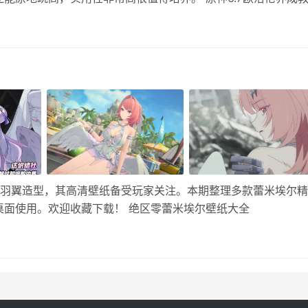
武器推荐 最佳：西风猎弓 限定：终末嗟叹之诗、最初的大魔术 
配羽翼造型，其高清壁纸备受玩家关注。本期整理多款蕾米埃尔
桌面使用。欢迎收藏下载！ 绝区零蕾米埃尔壁纸大全