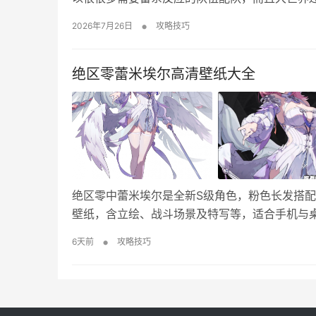
培养材料一览 等级突破材料： 天赋升级材料： 
•
2026年7月26日
攻略技巧
物推荐 输出：烬城勇者绘卷 功能：昔日宗…
绝区零蕾米埃尔高清壁纸大全
绝区零中蕾米埃尔是全新S级角色，粉色长发搭
壁纸，含立绘、战斗场景及特写等，适合手机与
•
6天前
攻略技巧