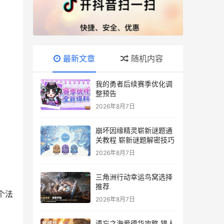
最新文章
随机内容
我的勇者后续赛季优化调
整预告
2026年8月7日
崩坏因缘精灵崭新谜题通
关教程 崭新谜题解密技巧
2026年8月7日
三角洲行动幸运鸟窝选择
推荐
个法
2026年8月7日
遗忘之海爱德华攻略 猎人