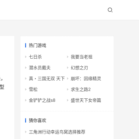
热门游戏
七日杀
我要当老祖
潜水员戴夫
幻想之刃
怪，
真・三国无双 天下
崩坏：因缘精灵
型
雪松
求生之路2
金铲铲之战s8
盛世天下女帝篇
猜你喜欢
三角洲行动幸运鸟窝选择推荐