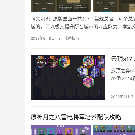
《文明6》原版里面一共有7个常规总督，每个
城的，可以极大提升所在城市的对应能力。本篇文
一、维克多城主 基础能力：城市驻军战斗力+5，就职
•
2026年6月8日
攻略技巧
玛尼外交官 基础能力：可派遣至城邦…
云顶s1
攻略技巧
云顶之弈s
d2到3个
雯阵容攻略
阵容码：020
2026年4月17
铲子，凯尔
原神月之八雷电将军培养配队攻略