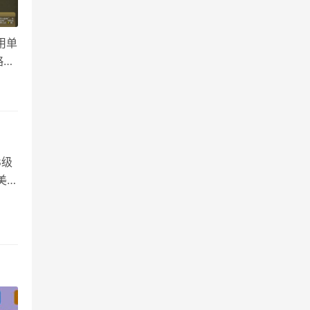
用单
略
、阿
8级
美锐
+慎
 艾克