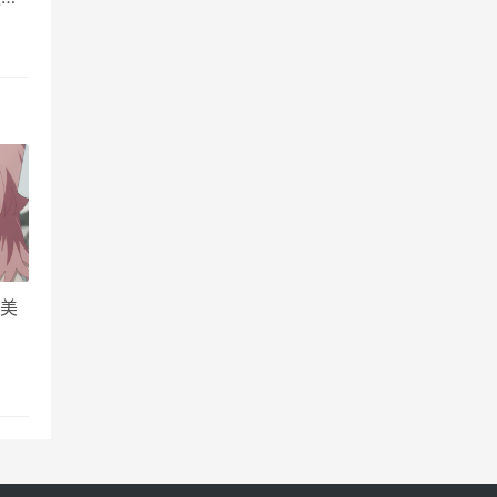
圣遗
精美