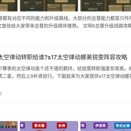
总督都有对应不同的能力和升级路线，大部分的总督能力都是只作
章就给大家带来总督的升级顺序推荐。 文明6总督升级线路攻
仅3回合。 升级线路：左1→中2→右3 / 左1→中2→左3 二
7太空律动转职给谁?s17太空律动娜美锐雯阵容攻略
17赛季的太空律动是个还不错的羁绊，给锐雯转职强度非常高，
4费二星，然后上9补肾就行。下面就来为大家提供s17太空律动娜
！ 阵容组成 锐雯+娜美+努努+机器人+潘森+格温+奥恩+塔姆
3c03703903802503503604f03b000TFTSet17 星神赐福
日
散件光装 强化符文推…