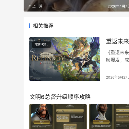
上一篇
2026年4月7日
相关推荐
重返未来
攻略技巧
《重返未来
额爆发，成
定、操作要
抽取参考分
2026年5月27
情、图鉴收
适配…
文明6总督升级顺序攻略