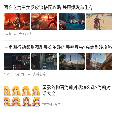
遗忘之海王女反攻流搭配攻略 兼顾爆发与生存
•
1天前
大神心得
三角洲行动哪张图刷曼德尔砖的爆率最高?高效刷砖攻略
•
2026年5月12日
大神心得
星露谷物语海莉对话怎么选?海莉对
话大全
2026年4月27日