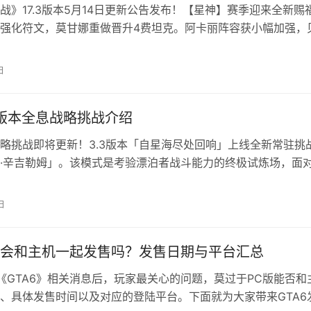
战》17.3版本5月14日更新公告发布！【星神】赛季迎来全新赐
强化符文，莫甘娜重做晋升4费坦克。阿卡丽阵容获小幅加强，
斯等英雄削弱。【英雄联盟传奇】环境调整，千珏、卢锡安、赛
和以绪塔尔羁绊优化，亚索、龙王等高费卡战术价值提升。具体
日
调整请见游戏内公告。 《金铲铲之战》17.3版本 5月14日更新
3版本全息战略挑战介绍
略挑战即将更新！3.3版本「自星海尽处回响」上线全新常驻挑
·辛吉勒姆」。该模式是考验漂泊者战斗能力的终极试炼场，面
敌辛吉勒姆，挑战成功即可获取丰厚奖励。准备好迎接高难度的
？ 鸣潮新的「全息战略·辛吉勒姆」介绍 <全息战略·同步>是考
日
佳场所，为漂泊者提供最强大的对手。如今，新的「全息战略·
PC会和主机一起发售吗？发售日期与平台汇总
《GTA6》相关消息后，玩家最关心的问题，莫过于PC版能否和
、具体发售时间以及对应的登陆平台。下面就为大家带来GTA6