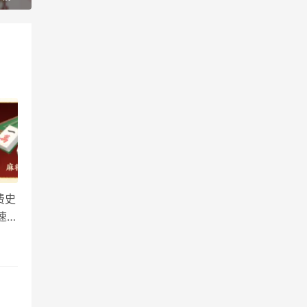
费史
速戳
动陆