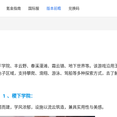
氪金指南
国际服
版本前瞻
兑换码
下学院、丰云野、春溪漫滩、霜云镇、地下世界等。该游戏沿用
色子区域，支持攀爬、滑翔、游泳、驾船等多种探索方式，去了
1
、稷下学院：
塔而建，学风浓郁，设施以流云筑造，兼具实用性与美感。