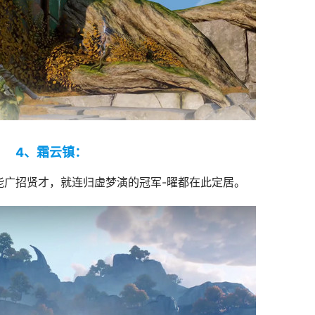
4、霜云镇：
能广招贤才，就连归虚梦演的冠军-曜都在此定居。