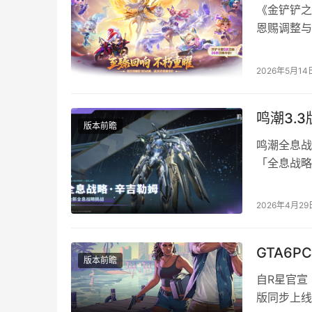
《金铲铲之
恩赐调整与
亚、卑尔维
等强势棋子
2026年5月14
情及平衡性
告…
鸣潮3.
版本前瞻
鸣潮全息战
「全息战略
化回归的强
斗考验了吗
2026年4月29
斗能力的最
吉…
GTA6
版本前瞻
自R星官宣
版同步上线