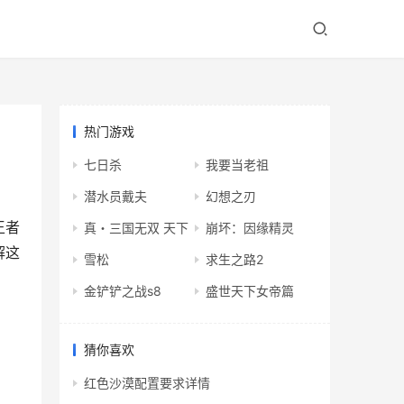
热门游戏
七日杀
我要当老祖
潜水员戴夫
幻想之刃
王者
真・三国无双 天下
崩坏：因缘精灵
解这
雪松
求生之路2
金铲铲之战s8
盛世天下女帝篇
猜你喜欢
红色沙漠配置要求详情