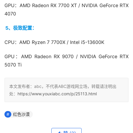
GPU：AMD Radeon RX 7700 XT / NVIDIA GeForce RTX 
4070
5、极致配置：
CPU：AMD Ryzen 7 7700X / Intel i5-13600K
GPU：AMD Radeon RX 9070 / NVIDIA GeForce RTX 
5070 Ti
本文发布者：abc，不代表ABC游戏网立场，转载请注明出
处：
https://www.youxiabc.com/p/25113.html
红色沙漠