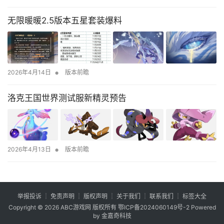
无限暖暖2.5版本五星套装爆料
•
2026年4月14日
版本前瞻
洛克王国世界测试服新精灵预告
•
2026年4月13日
版本前瞻
举报投诉
┊
免责声明
┊
版权声明
┊
关于我们
┊
联系我们
┊
标签大全
Copyright © 2026
ABC游戏网
版权所有
鄂ICP备2024060149号-2
Powered
by 金嘉奇科技