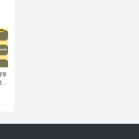
理草
徽章