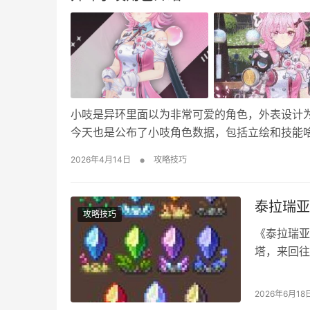
小吱是异环里面以为非常可爱的角色，外表设计
今天也是公布了小吱角色数据，包括立绘和技能
吱角色档案介绍 小吱立绘图 小吱基础信息 稀有度
•
2026年4月14日
攻略技巧
好：方斯 技能介绍 普通攻击：失乡剑术 小岐…
泰拉瑞亚
攻略技巧
《泰拉瑞亚
塔，来回往
都需要在城
件。 泰拉
2026年6月18
何生物群系