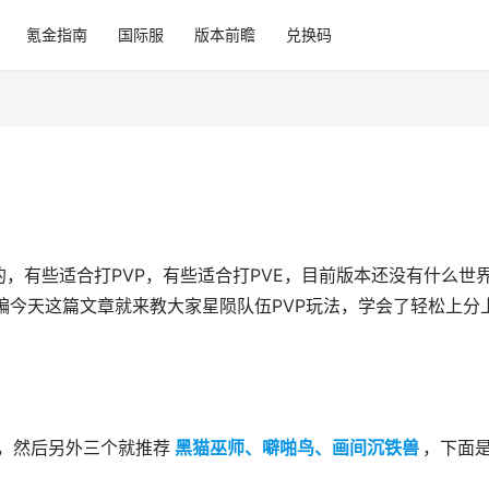
氪金指南
国际服
版本前瞻
兑换码
，有些适合打PVP，有些适合打PVE，目前版本还没有什么世
小编今天这篇文章就来教大家星陨队伍PVP玩法，学会了轻松上分
，然后另外三个就推荐
黑猫巫师、噼啪鸟、画间沉铁兽
，下面
。