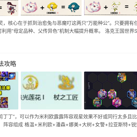
灵，核心在于抓到治愈兔与恶魔叮这两只“万能种公”。只要拥有
利用“母定品种、父传异色”机制大幅提升概率。 洛克王国世界S
需抓到治愈兔与恶魔叮这两只精灵异色就行。 恶魔叮孵蛋公式
法攻略
温剪丁丁”，可以作为米利欧露露阵容观星效果不好或同行太多且
阵容组成 格温+米利欧+潘森+娜美+大树+女警+拉亚斯特+锐
器，亚索元素格 装备选择 米利欧优先做法爆，2织命暴击不够，