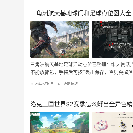
350格左右
三角洲航天基地球门和足球点位图大全
三角洲航天基地足球活动点位已整理：牢大复活
不能放背包，手持后可按F丢出保存，否则会掉落
角洲行动航天基地球门和足球点位图 点位一览： 
•
2026年6月9日
攻略技巧
箱子上 门框2：宿舍楼平台负一层 足球3：码…
洛克王国世界S2赛季怎么孵出全异色精