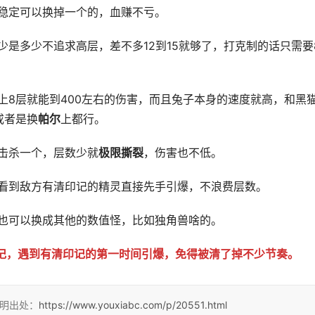
稳定可以换掉一个的，血赚不亏。
是多少不追求高层，差不多12到15就够了，打克制的话只需要
上8层就能到400左右的伤害，而且兔子本身的速度就高，和黑
或者是换
帕尔
上都行。
击杀一个，层数少就
极限撕裂
，伤害也不低。
看到敌方有清印记的精灵直接先手引爆，不浪费层数。
也可以换成其他的数值怪，比如独角兽啥的。
记，遇到有清印记的第一时间引爆，免得被清了掉不少节奏。
注明出处：
https://www.youxiabc.com/p/20551.html