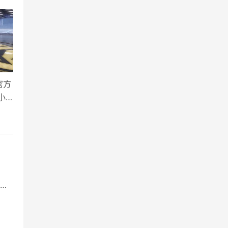
官方
小
爱
塔
条
任
边界