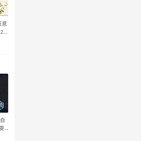
任意
2
大全
比自
雯
有织