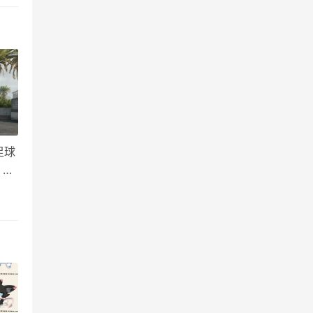
足球
 三
平台