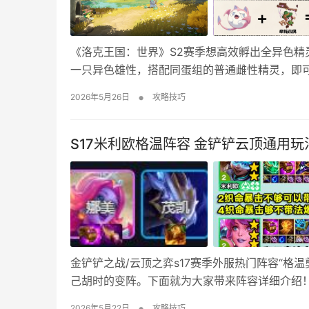
《洛克王国：世界》S2赛季想高效孵出全异色精
一只异色雄性，搭配同蛋组的普通雌性精灵，即可
赛季孵出全异色精灵教程 想要孵出全异色精灵只
•
2026年5月26日
攻略技巧
治愈兔孵蛋公式大全
S17米利欧格温阵容 金铲铲云顶通用玩
金铲铲之战/云顶之弈s17赛季外服热门阵容“格
己胡时的变阵。下面就为大家带来阵容详细介绍！ 
上9补机器人开3太空律动 星神赐福 韦鲁斯复制
•
2026年5月22日
攻略技巧