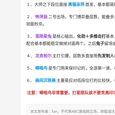
１、大师之下段位直接
黑猫巫师
首发，基本都是
２、
怖哭菇
二号出场，专门博弈叠层数，能叠多少
就能秒杀。
３、
落陨星兔
是核心输出，
化劲＋多维击打
基本
配合基本都能稳定做掉对面两个。之后
兔子
留场
４、
龙息帕尔
主打引爆，层数多直接用
先发制人
５、
噼啪鸟
是专门用来保印记的，全游第一速，
６、
画间沉铁兽
主要是应对低段位打的比较快，
注意：噼啪鸟非常重要，打星陨队就不要贪高印
本文发布者：fan，不代表ABC游戏网立场，转载请