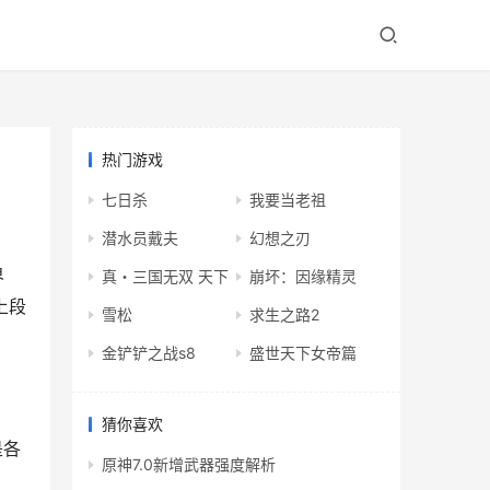
热门游戏
七日杀
我要当老祖
潜水员戴夫
幻想之刃
界
真・三国无双 天下
崩坏：因缘精灵
上段
雪松
求生之路2
金铲铲之战s8
盛世天下女帝篇
猜你喜欢
是各
原神7.0新增武器强度解析