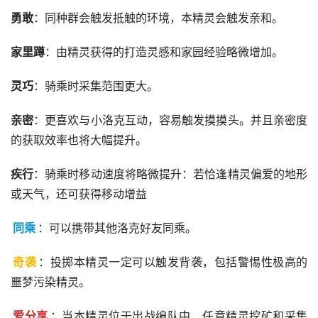
勇敢
：同种群会触发抵触的环境，本精灵会触发亲和。
家里蹲
：由精灵获得的打造灵感和家园经验略微增加。
灵巧
：骑乘时采集范围更大。
亲密
：更喜欢与小洛克互动，容易触发摸摸头。并且亲密度
的获取效率也将大幅提升。
疾行
：骑乘时移动速度将略微提升：若恰逢精灵偏爱的地形
或天气，还可获得移动增益
同乘
：可以携带其他洛克好友同乘。
奇袭
：投掷本精灵一定可以触发背袭，包括警惕性极高的
噩梦污染精灵。
爱分享
：当本精灵位于出战编队中，任意精灵挖矿和采集