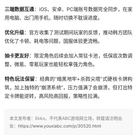
三端数据互通
：iOS、安卓、PC端账号数据完全同步，在家
用电脑、出门用手机，随时切换不耽误进度。
优化升级
：官方收集了测试期间玩家的反馈，推动韩方团队
优化了卡顿、耗电等问题，国服体验更流畅。
抽卡更友好
：限定角色后续会加入常驻卡池，低保底次数调
整，微氪、零氪玩家也能轻松拿强力角色。
特色玩法保留
：经典的“暗黑地牢+杀戮尖塔”式硬核卡牌构
筑，加上独特的“崩溃系统”，压力值满了会崩溃，但打出特
定卡牌能逆转，高风险高回报，策略性拉满。
本文发布者：Ekko，不代表ABC游戏网立场，转载请注明出
处：
https://www.youxiabc.com/p/30520.html