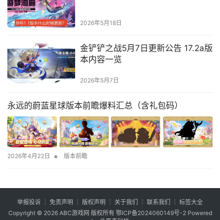
2026年5月18日
金铲铲之战5月7日更新公告 17.2a版
本内容一览
2026年5月7日
永远的蔚蓝星球版本前瞻爆料汇总（含礼包码）
•
2026年4月22日
版本前瞻
举报投诉
┊
免责声明
┊
版权声明
┊
关于我们
┊
联系我们
┊
标签大全
Copyright © 2026
ABC游戏网
版权所有
鄂ICP备2024060149号-2
Powered