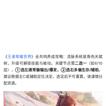
《
王者荣耀世界
》全共鸣养成攻略：流脉系统是角色天赋
树，升级可解锁技能与被动。关键节点需
二选一
（如6/10
层），
①选左通常偏输出/爆发，②选右多偏生存/辅助
。
建议根据主C或辅助定位决定，选定后不可重置，请谨慎分
配资源。