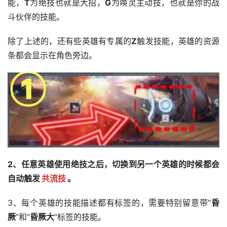
能，
T
为绝技也就是大招，
G
为唤灵主动技，也就是你的战
斗伙伴的技能。
除了上述的，还有些英雄有专属的
Z
触发技能，英雄的资源
条都会显示在角色旁边。
2、任意英雄使用绝技之后，切换到另一个英雄的时候都会
自动触发
共流技
。
3、每个英雄的技能描述都有标签的，需要特别留意带“
昏
厥
”和”
昏厥大
“标签的技能。