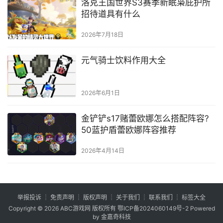
洛克王国世界S3赛季新眠枭庇护所
招待道具有什么
2026年7月18日
元气骑士饮料作用大全
2026年6月1日
金铲铲s17赌蕾欧娜怎么搭配阵容?
50蓝护盾蕾欧娜阵容推荐
2026年4月14日
举报投诉
┊
免责声明
┊
版权声明
┊
关于我们
┊
联系我们
┊
标签大全
Copyright © 2026
ABC游戏网
版权所有
鄂ICP备2024060149号-2
Powered
by 金嘉奇科技