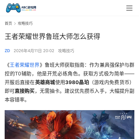
首页
攻略技巧
王者荣耀世界鲁班大师怎么获得
ZD
2026年4月11日 20:02
攻略技巧
《
王者荣耀世界
》鲁班大师获取指南：作为兼具强保护与群
控的T0辅助，他是开荒必练角色。获取方式极为简单——
开服后直接在
英雄商城
使用
3980晶珀
（游戏内免费货币）
即可
直接购买
，无需抽卡。建议优先攒币入手，大幅提升副
本容错率。