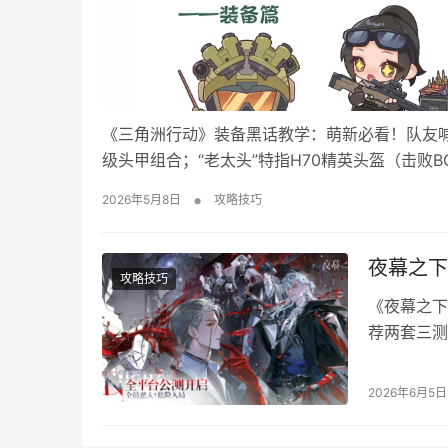
《三角洲行动》装备黑话教学：萌新必看！队友喊
级头甲组合；“老太头”特指H70精英头盔（击败B
AS Val突击步枪（近战神器）；“腰射”是不开
•
2026年5月8日
攻略技巧
攻”（全装刚枪）等战术…
夜幕之下
攻略技巧
《夜幕之下
荐两套三测
位、运转逻
荒阵容搭配
2026年6月5日
油队，全场
扇形AO…