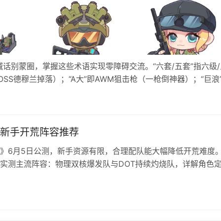
话别蒙圈，掌握这些术语实现零障碍交流。“六套/五套”指六级/
OSS德穆兰掉落）；“A大”即AWM狙击枪（一枪倒神器）；“巨浪
镜直接射击；“仙丹”即高级穿甲弹。还有“跑刀”（只带刀搜物资）、
新手开荒阵容推荐
》6月5日公测，新手资源有限，合理配队能大幅降低开荒难度
实测主流阵容：物理双核爆发队与DOT持续灼烧队，详解角色
辑及缺卡替代方案。照此搭配，轻松通关全主线。 夜幕之下新
推荐 推荐一、野狼歼灭+红手套+嘀嗒+白镰刀+提线人（物理
景通用） 野狼歼灭（T0主C）：零命完全成型，被动+大招大