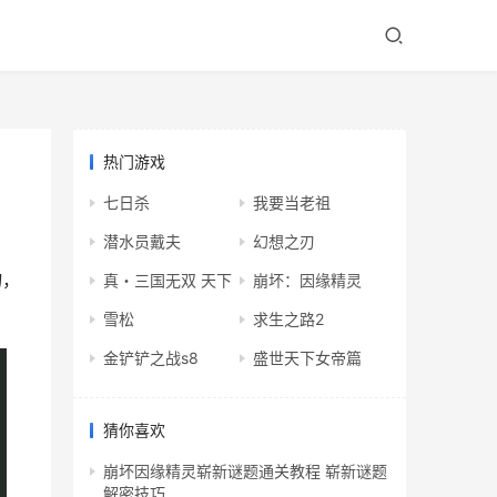
热门游戏
七日杀
我要当老祖
潜水员戴夫
幻想之刃
物，
真・三国无双 天下
崩坏：因缘精灵
雪松
求生之路2
金铲铲之战s8
盛世天下女帝篇
猜你喜欢
崩坏因缘精灵崭新谜题通关教程 崭新谜题
解密技巧