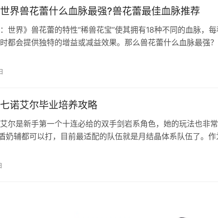
世界兽花蕾什么血脉最强?兽花蕾最佳血脉推荐
：世界》兽花蕾的特性“稀兽花宝”使其拥有18种不同的血脉，每
时都会提供独特的增益或减益效果。那么兽花蕾什么血脉最强？
带来洛克王国世界兽花蕾最佳血脉推荐！ 最佳血脉推荐 萌系血
家对战）中最受推荐的，能有效削弱对手核心输出手的爆发能力，
日
全的出场或强化环境，战术价值极高。 血脉效果简介 地：减少
七诺艾尔毕业培养攻略
艾尔是新手第一个十连必给的双手剑岩系角色，她的玩法也非常
盾奶辅都可以打，目前最适配的队伍就是月结晶体系队伍了。作
给的四星角色，培养难度并不高。 原神月之七诺艾尔主C养成
荐 普攻攻击A、元素战技E、元素爆发Q三个均升，不用专门拉
日
。 二、武器推荐 最优：赤角石溃杵、裁断 次优：无工之剑 四