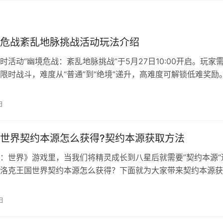
危战紊乱地脉挑战活动玩法介绍
时活动“幽境危战：紊乱地脉挑战”于5月27日10:00开启。玩家
限时战斗，难度从“普通”到“绝境”递升，高难度可解锁低难奖励
为“紊乱爆发期”，45级以上玩家在“困难”及以上难度通关后可消耗
圣遗物奖励，并积累“危战勋望”换取额外福利。活动支持单人及
日
，部分难度限制匹配模式。 原神「幽境危战」活动：紊乱…
世界契约本源怎么获得?契约本源获取方法
：世界》游戏里，当我们将精灵成长到八星后就需要”契约本源“
洛克王国世界契约本源怎么获得？下面就为大家带来契约本源获
前，契约本源只能获得三个，分别为： 1、火红迎新活动； 2、6
成后，和宿敌可丽希亚公主对战后获得 ； 3、等级65级的奖励
日