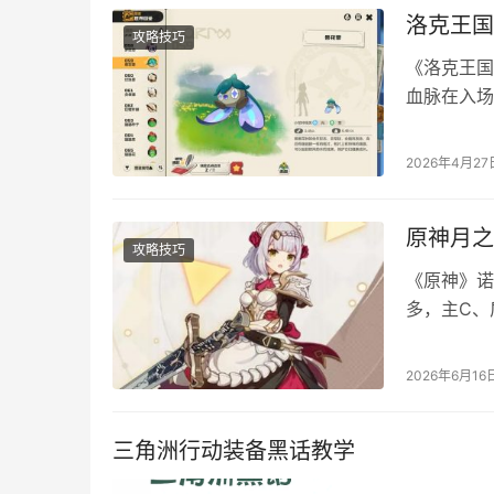
洛克王国
攻略技巧
《洛克王国
血脉在入场
面就为大家
PVP（玩
2026年4月27
己方创造安
60点…
原神月之
攻略技巧
《原神》诺
多，主C、
新手开局就
一、天赋推
2026年6月16
个或某两个
白影剑、…
三角洲行动装备黑话教学