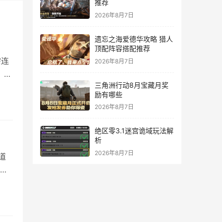
推荐
2026年8月7日
遗忘之海爱德华攻略 猎人
顶配阵容搭配推荐
需连
2026年8月7日
。活
三角洲行动8月宝藏月奖
树
励有哪些
多
2026年8月7日
绝区零3.1迷宫诡域玩法解
析
2026年8月7日
道
取
0级
。