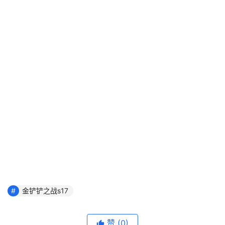
金铲铲之战s17
赞
(0)