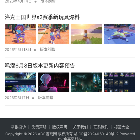
•
2026年4月14日
版本前瞻
洛克王国世界s2赛季新玩具爆料
•
2026年5月18日
版本前瞻
鸣潮6月8日版本更新内容预告
•
2026年6月7日
版本前瞻
举报投诉
┊
免责声明
┊
版权声明
┊
关于我们
┊
联系我们
┊
标签大全
Copyright © 2026
ABC游戏网
版权所有
鄂ICP备2024060149号-2
Powered
by 金嘉奇科技