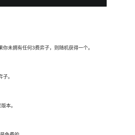
果你未拥有任何3费弈子，则随机获得一个。
弈子。
星版本。
个是免费的。