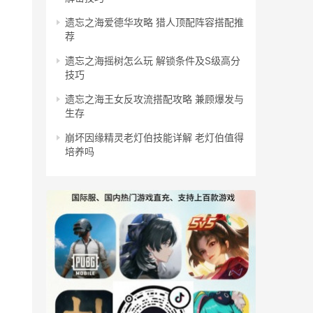
遗忘之海爱德华攻略 猎人顶配阵容搭配推
荐
遗忘之海摇树怎么玩 解锁条件及S级高分
技巧
遗忘之海王女反攻流搭配攻略 兼顾爆发与
生存
崩坏因缘精灵老灯伯技能详解 老灯伯值得
培养吗