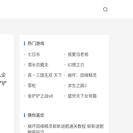
热门游戏
七日杀
我要当老祖
潜水员戴夫
幻想之刃
从企
真・三国无双 天下
崩坏：因缘精灵
铲铲
雪松
求生之路2
金铲铲之战s8
盛世天下女帝篇
猜你喜欢
崩坏因缘精灵崭新谜题通关教程 崭新谜题
解密技巧