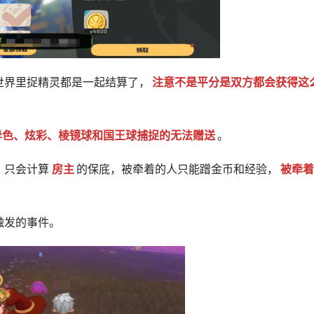
世界里捉精灵都是一起结算了，
注意不是平分是双方都会获得这
异色、炫彩、棱镜球和国王球捕捉的无法赠送
。
，只会计算
房主
的保底，被牵着的人只能蹭金币和经验，
被牵着
触发的事件。