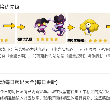
兑换优先级
级如下：首选核心为炫光迪迪（电光队核心）与小丑豆豆（PVP
海葵（全能水萌）；特定选择为咕咕帽（能量控制）与猴麦仔（
花团（PVP弱势）。建议根据自身阵容与代币数量，优先兑换
换哪个…
动每日密码大全(每日更新)
今日的每日密码已更新完毕。现在只需前往地图中标注的指定区
终端准确输入对应数字，就能解锁终端里的道具奖励。这些奖励
术配件、稀缺的医疗物资等战场刚需品，能大大提升你的作战续