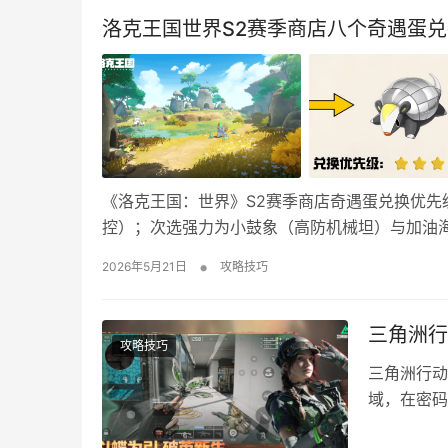
洛克王国世界S2赛季商店八个奇遇蛋
《洛克王国：世界》S2赛季商店奇遇蛋兑换优先
控）；次选强力为小鼓象（高防机械坦）与加油
发脆皮）；谨慎考虑为牵线木偶（随机性强）与烟
•
2026年5月21日
攻略技巧
强势精灵。 洛克王国世界赛季商店奇遇蛋优先兑
三角洲行
攻略技巧
三角洲行动
域，在密码
含实用的战