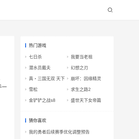
热门游戏
七日杀
我要当老祖
潜水员戴夫
幻想之刃
，
真・三国无双 天下
崩坏：因缘精灵
手一
雪松
求生之路2
金铲铲之战s8
盛世天下女帝篇
猜你喜欢
我的勇者后续赛季优化调整预告