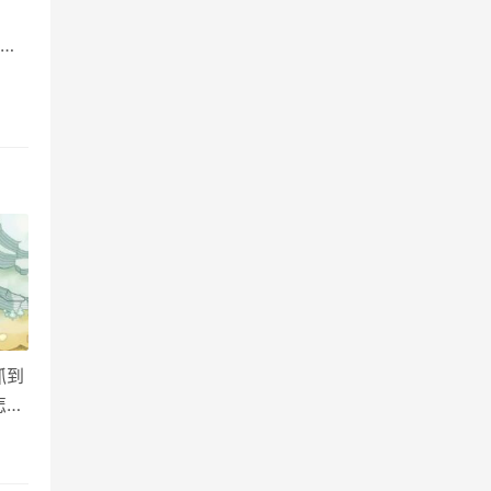
、
温
家
 这
抓到
怎么
果，