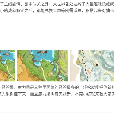
了主线剧情、副本闯关之外，大世界各处埋藏了大量趣味隐藏成
小的成就解锁之后，都能兑换星声等刚需道具，积攒起来对抽卡
助特别大。最近不少玩家刷成就卡在了「注意不要泡太久」这个
上，既找不到具体触发地点，也不清楚解锁规则。下面就来为大
解锁攻略，新手看完照着走就能顺利解锁该成就！ 成就解锁条件
于黎那汐…
的经验果，魔力果是三种里面给的经验最多的，轻松就能把你新
魔力果树撞下来，而且魔力果树每天刷新，本篇小编就来教大家
魔力果树整个地图一共是有17个点位，每次收获都是固定5个魔力
有…