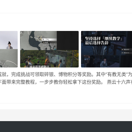
 8月8日密码 AZ3：4620 潮汐监狱：6168 零号大坝：2937
60 巴克什：6331 航天基地：2510 8月7日密码 …
就，完成挑战可领取碎银、博物积分等奖励。其中“有教无类”
下面带来完整教程，一步步教你轻松拿下这份奖励。 燕云十六声
涌泉镇， 已完成未解锁成就可在博物志中回溯。 2、在涌泉镇界
…