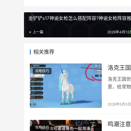
金铲铲s17神谕女枪怎么搭配阵容?神谕女枪阵容
上一篇
2026年4月13日
相关推荐
洛克王国
攻略技巧
洛克王国世
意，给宠物
就很简单，
示：)进行
2026年5月3日
改。（不要
（少数性格
鸣潮注意
攻略技巧