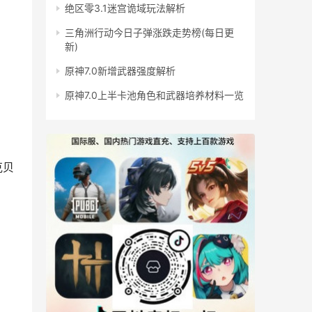
绝区零3.1迷宫诡域玩法解析
三角洲行动今日子弹涨跌走势榜(每日更
新)
原神7.0新增武器强度解析
原神7.0上半卡池角色和武器培养材料一览
克贝