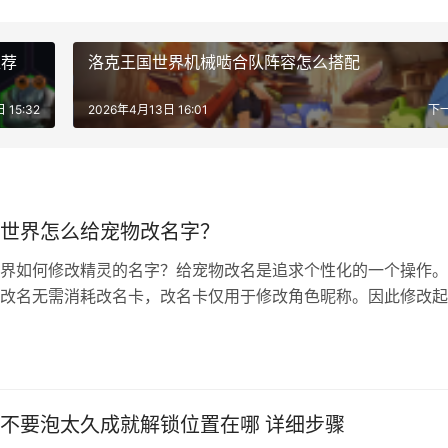
推荐
洛克王国世界机械啮合队阵容怎么搭配
 15:32
2026年4月13日 16:01
下
世界怎么给宠物改名字？
界如何修改精灵的名字？给宠物改名是追求个性化的一个操作。
改名无需消耗改名卡，改名卡仅用于修改角色昵称。因此修改起
成本也低。 改名操作方法 改名，可以直接点击羽毛笔(如上图所
重新改名。 点击编队，选中宠物，宠物名字旁有羽毛笔就可以更
点击展开！！） 改名需要条件，条件就是与宠物的亲密度达到1
倔强的…
不要泡太久成就解锁位置在哪 详细步骤