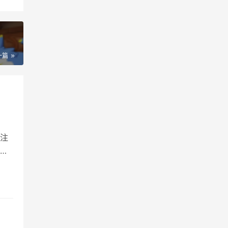
一篇
注
来
级