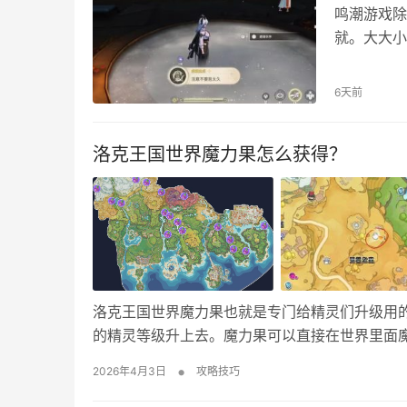
鸣潮游戏除
就。大大小
养成角色帮
泉彩蛋成就
6天前
提供详细的
个成就坐落
洛克王国世界魔力果怎么获得？
洛克王国世界魔力果也就是专门给精灵们升级用
的精灵等级升上去。魔力果可以直接在世界里面
快速获取魔力果。 洛克王国世界魔力果树点位 
•
2026年4月3日
攻略技巧
收完一共85个共计42W经验。下面大图和小图都