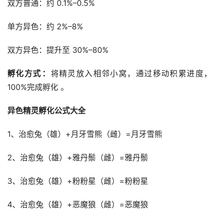
孵化方式‌：
将精灵放入相邻小窝，通过移动积累进度，
100%完成孵化 ‌。
异色精灵孵化公式大全
1、治愈兔（雄）+月牙雪熊（雌）=月牙雪熊
2、治愈兔（雄）+雅丹鬃（雌）=雅丹鬃
3、治愈兔（雄）+粉粉星（雌）=粉粉星
4、治愈兔（雄）+恶魔狼（雌）=恶魔狼