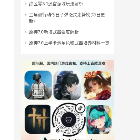
绝区零3.1迷宫诡域玩法解析
三角洲行动今日子弹涨跌走势榜(每日更
新)
原神7.0新增武器强度解析
原神7.0上半卡池角色和武器培养材料一览