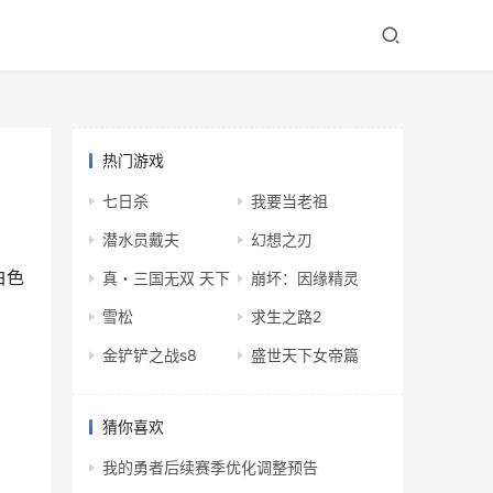
热门游戏
七日杀
我要当老祖
潜水员戴夫
幻想之刃
白色
真・三国无双 天下
崩坏：因缘精灵
雪松
求生之路2
金铲铲之战s8
盛世天下女帝篇
猜你喜欢
我的勇者后续赛季优化调整预告