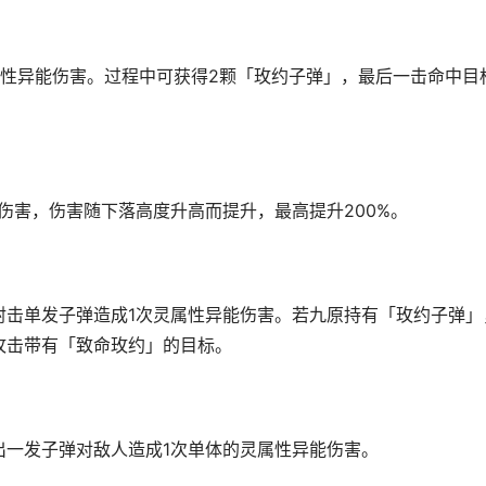
属性异能伤害。过程中可获得2颗「玫约子弹」，最后一击命中目
伤害，伤害随下落高度升高而提升，最高提升200%。
射击单发子弹造成1次灵属性异能伤害。若九原持有「玫约子弹」
攻击带有「致命玫约」的目标。
出一发子弹对敌人造成1次单体的灵属性异能伤害。