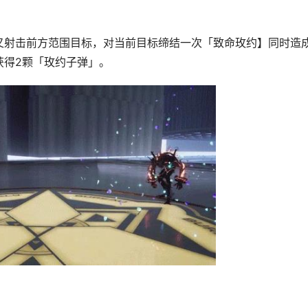
叉射击前方范围目标，对当前目标缔结一次「致命玫约】同时造成
获得2颗「玫约子弹」。