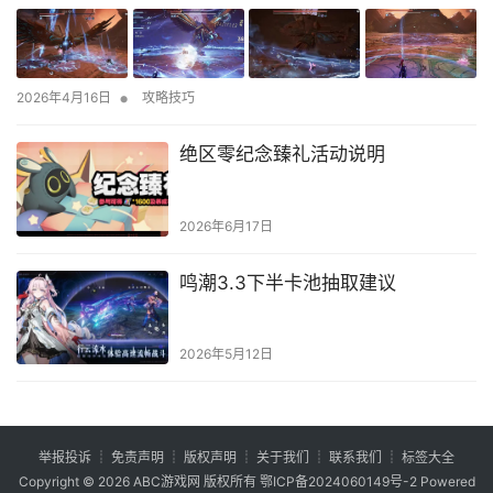
•
2026年4月16日
攻略技巧
绝区零纪念臻礼活动说明
2026年6月17日
鸣潮3.3下半卡池抽取建议
2026年5月12日
举报投诉
┊
免责声明
┊
版权声明
┊
关于我们
┊
联系我们
┊
标签大全
Copyright © 2026
ABC游戏网
版权所有
鄂ICP备2024060149号-2
Powered