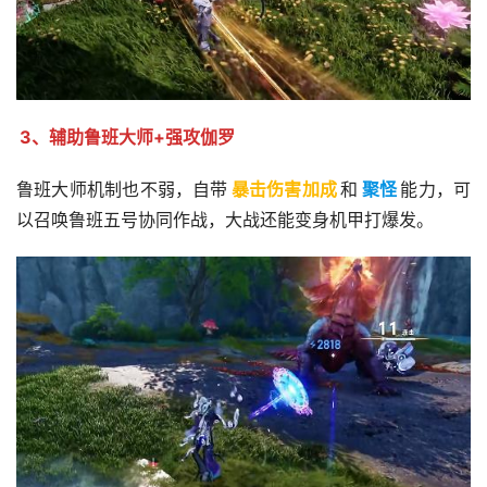
3、辅助鲁班大师+强攻伽罗
鲁班大师机制也不弱，自带
暴击伤害加成
和
聚怪
能力，可
以召唤鲁班五号协同作战，大战还能变身机甲打爆发。