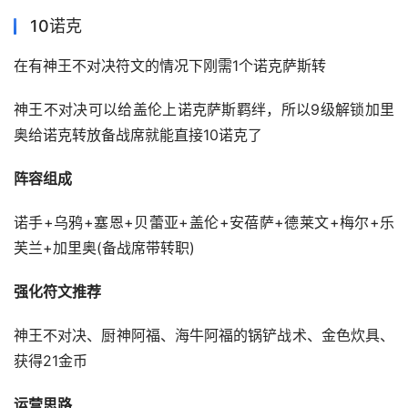
10诺克
在有神王不对决符文的情况下刚需1个诺克萨斯转
神王不对决可以给盖伦上诺克萨斯羁绊，所以9级解锁加里
奥给诺克转放备战席就能直接10诺克了
阵容组成
诺手+乌鸦+塞恩+贝蕾亚+盖伦+安蓓萨+德莱文+梅尔+乐
芙兰+加里奥(备战席带转职)
强化符文推荐
神王不对决、厨神阿福、海牛阿福的锅铲战术、金色炊具、
获得21金币
运营思路