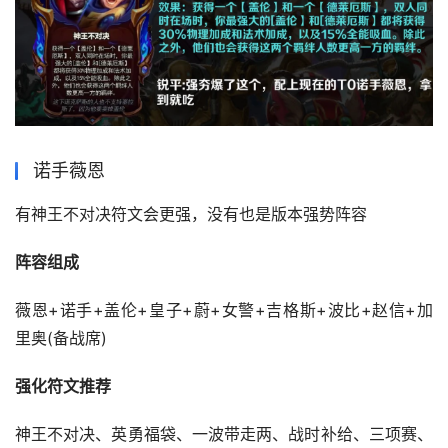
诺手薇恩
有神王不对决符文会更强，没有也是版本强势阵容
阵容组成
薇恩+诺手+盖伦+皇子+蔚+女警+吉格斯+波比+赵信+加
里奥(备战席)
强化符文推荐
神王不对决、英勇福袋、一波带走两、战时补给、三项赛、