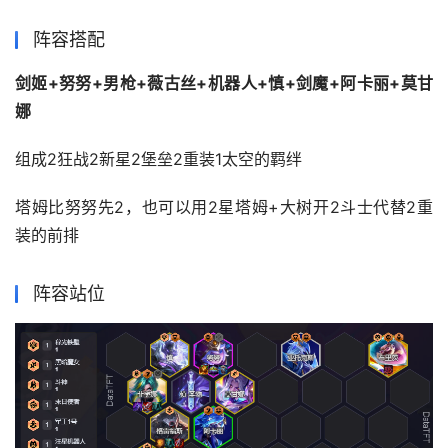
阵容搭配
剑姬+努努+男枪+薇古丝+机器人+慎+剑魔+阿卡丽+莫甘
娜
组成2狂战2新星2堡垒2重装1太空的羁绊
塔姆比努努先2，也可以用2星塔姆+大树开2斗士代替2重
装的前排
阵容站位