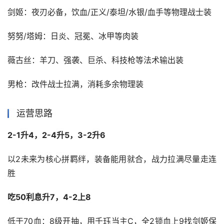
剑姬：夜刃必备，饮血/正义/泰坦/水银/血手等物理战士装
努努/塔姆：日炎、冠冕、冰甲等肉装
薇古丝：羊刀、强袭、巨杀、科技枪等法术输出装
男枪：改件战士拉满，消耗多余物理装
运营思路
2-1升4，2-4升5，3-2升6
以2未来为核心拼羁绊，装备能用就合，战力拉满尽量走连
胜
吃50利息升7，4-2上8
低于70血：8级开抽，用千珏当主C，全2锁血上9找剑姬保