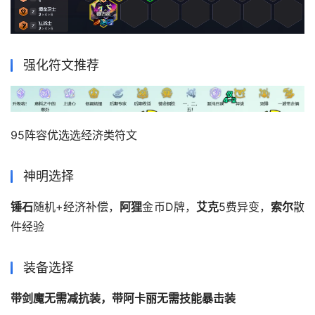
强化符文推荐
95阵容优选选经济类符文
神明选择
锤石
随机+经济补偿，
阿狸
金币D牌，
艾克
5费异变，
索尔
散
件经验
装备选择
带剑魔无需减抗装，
带
阿卡丽无需技能暴击装