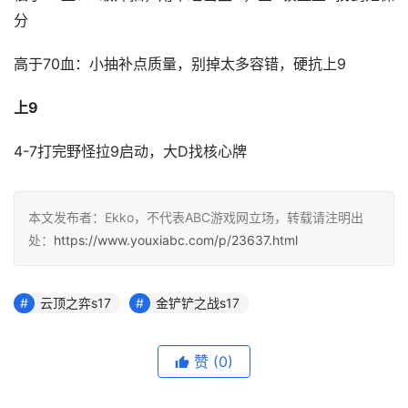
分
高于70血：小抽补点质量，别掉太多容错，硬抗上9
上9
4-7打完野怪拉9启动，大D找核心牌
本文发布者：Ekko，不代表ABC游戏网立场，转载请注明出
处：
https://www.youxiabc.com/p/23637.html
云顶之弈s17
金铲铲之战s17
赞
(0)