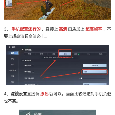
3、
手机配置还行的
，直接上
高清
画质加上
超高帧率
，不
要上超高清超高清必卡。
4、
滤镜设置
直接调
原色
就可以，画面比较通透对手机负载
也不高。