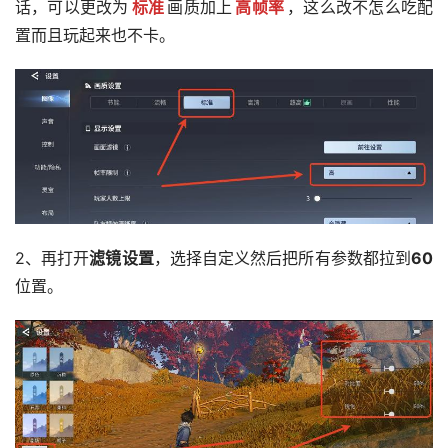
话，可以更改为
标准
画质加上
高帧率
，这么改不怎么吃配
置而且玩起来也不卡。
2、再打开
滤镜设置
，选择自定义然后把所有参数都拉到
60
位置。