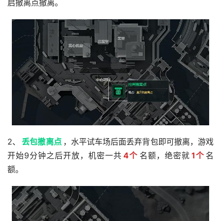
启撤离点撤离。
2、
丢包撤离点
，水平试车场后面丢弃背包即可撤离，游戏
开始9分钟之后开放，机密一共
4个
名额，绝密就
1个
名
额。