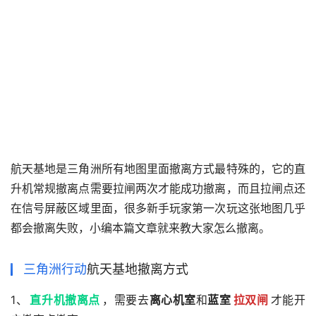
航天基地是三角洲所有地图里面撤离方式最特殊的，它的直
升机常规撤离点需要拉闸两次才能成功撤离，而且拉闸点还
在信号屏蔽区域里面，很多新手玩家第一次玩这张地图几乎
都会撤离失败，小编本篇文章就来教大家怎么撤离。
三角洲行动
航天基地撤离方式
1、
直升机撤离点
，需要去
离心机室
和
蓝室
拉双闸
才能开