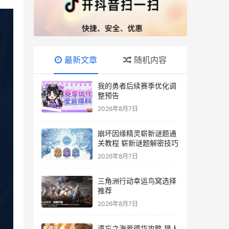
最新文章
随机内容
我的勇者后续赛季优化调
整预告
2026年8月7日
崩坏因缘精灵崭新谜题通
关教程 崭新谜题解密技巧
2026年8月7日
三角洲行动幸运鸟窝选择
推荐
2026年8月7日
遗忘之海爱德华攻略 猎人