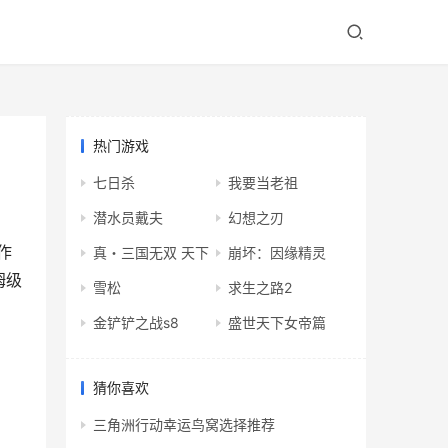
热门游戏
七日杀
我要当老祖
潜水员戴夫
幻想之刃
作
真・三国无双 天下
崩坏：因缘精灵
姆级
雪松
求生之路2
金铲铲之战s8
盛世天下女帝篇
猜你喜欢
三角洲行动幸运鸟窝选择推荐