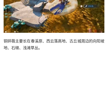
铜碎薇主要长在春溪原、西云落高地、古丘城周边的向阳坡
地、石缝、浅滩草丛。