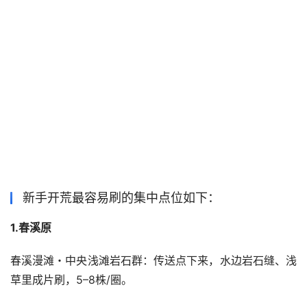
新手开荒最容易刷的集中点位如下：
1.春溪原
春溪漫滩・中央浅滩岩石群：传送点下来，水边岩石缝、浅
草里成片刷，5–8株/圈。