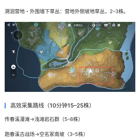
溯洄营地・外围墙下草丛：营地外侧坡地草丛，2–3株。
高效采集路线（10分钟15–25株）
传春溪漫滩→浅滩岩石群（5–8株）
跑春溪古战场→空名冢南坡（3–5株）