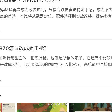
动S9赛季M14改枪方案分享
赛季M14再次成为改装热门，凭借高额伤害与稳定手感，成为不
点的首选。本篇将从武器定位、配件选择到实战改装，提供多套
，帮你打造出兼具威力与稳定性的毕业级M14。 三角洲行动M1
14的定位是大口径、全自动、高射速的射手步枪。其35米的射程
日
使用场景更接近常规步枪，而非传统射手步枪。目前强度处于T
870怎么改成狙击枪？
三角洲行动里面的一把霰弹枪，也就是所谓的喷子，它还有个比较
是改成大狙，攻击距离远的同时打人也非常疼，两枪命中直接倒
枪械带子弹都非常便宜。小编今天就来教大家怎么改。 三角洲
装狙击枪怎么改？ 三角洲M870狙击枪改枪码： M870霰弹枪-烽
日
UH0010JC8HQJSOBEA 50米以内基本都是爆头就死，再…
？