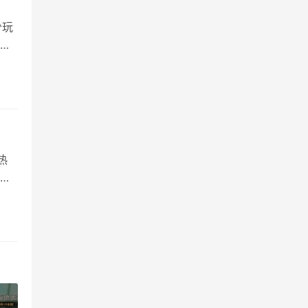
少玩
主
4改
设
1级
热
火地