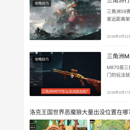
三角洲行
攻略技巧
三角洲S9
家远距离架
流满改方案
装方案 M
2026年4月22
定，让它的
别左…
三角洲M
攻略技巧
M870是
门的玩法就
下，而且连
M870改
2026年4月17
带-6JBC
洛克王国世界恶魔狼大量出没位置在哪