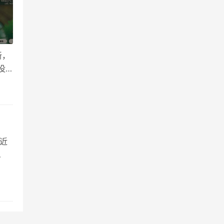
新，
没
点击
接近
缘堆
化输