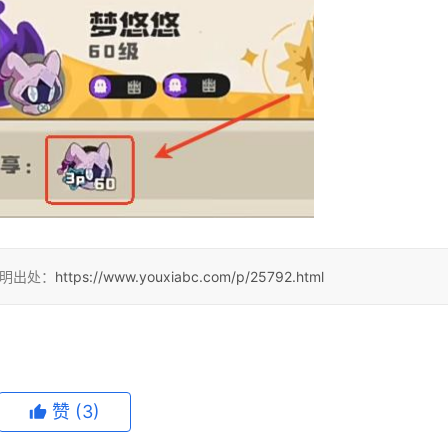
注明出处：
https://www.youxiabc.com/p/25792.html
赞
(3)