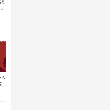
藏视
：普
私下
在迈
话
开红