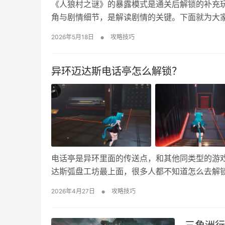
《人狼村之谜》的暴露模式是通关后解锁的补充
角与剧情细节，是解读剧情的关键。下面就为大家带
通模式是男主房石阳明的第一视角，只能看到他
•
2026年5月18日
攻略技巧
对话，还有男主不在场时发生的事（比如狼人夜
异环迈达斯电话亭怎么解锁？
电话亭是异环里面的传送点，和其他同类型的游
达斯弧盘工坊最上面，很多人都不知道怎么去解
亭解锁流程详解 1、从正门进去来到前台往右拐
•
2026年4月27日
攻略技巧
门。 3、然后就会被直接传送到高点位置，到这