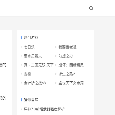
热门游戏
七日杀
我要当老祖
潜水员戴夫
幻想之刃
应的
真・三国无双 天下
崩坏：因缘精灵
。
雪松
求生之路2
金铲铲之战s8
盛世天下女帝篇
彩的
猜你喜欢
原神7.0新增武器强度解析