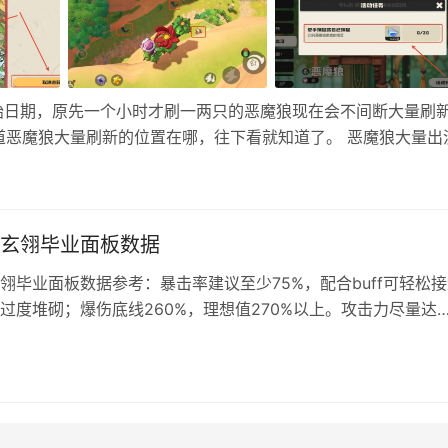
始日期，原先一个小时才刷一两只的恶魔狼现在会不间断大量刷
道恶魔狼大量刷新的位置在哪，往下看就知道了。 恶魔狼大量出
点击右下角的寻找精灵。 2、然后地图上就会有显示位置，直接
后直…
玄翎毕业面板数据
翎毕业面板数据参考：暴击率建议至少75%，配合buff可轻松
过度堆砌；爆伤底线260%，理想值270%以上。攻击力尽量达
搭配穗穗可适当降低。重击加成至少60%为关键增伤，湮灭伤害随
率保持在120%-130%保障技能循环顺畅。按此属性配置可最大
迎收藏参考！ 鸣潮秧秧玄翎毕业面板数据一览 暴击率：≥7…