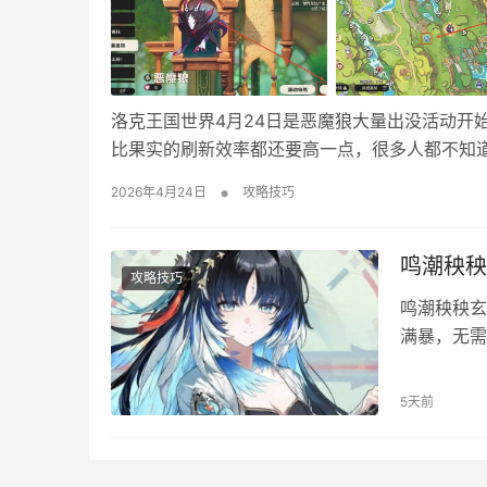
洛克王国世界4月24日是恶魔狼大量出没活动开
比果实的刷新效率都还要高一点，很多人都不知
点位在哪？ 1、打开恶魔狼大量出没活动页面，
•
2026年4月24日
攻略技巧
追踪然后传送到旁边的传送点。 3、传送过去之
鸣潮秧秧
攻略技巧
鸣潮秧秧玄
满暴，无需
2200，
叠，共鸣效
5天前
出收益，欢