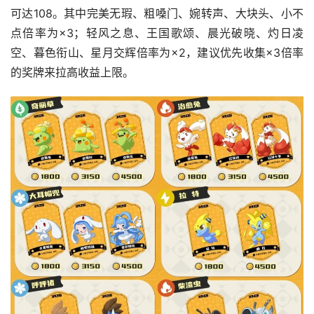
可达108。其中完美无瑕、粗嗓门、婉转声、大块头、小不
点倍率为×3；轻风之息、王国歌颂、晨光破晓、灼日凌
空、暮色衔山、星月交辉倍率为×2，建议优先收集×3倍率
的奖牌来拉高收益上限。