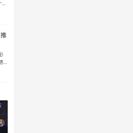
个体
个
容推
必
德
议在
：
选