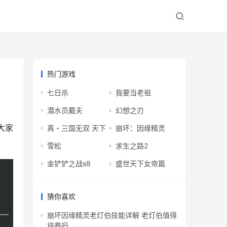
热门游戏
七日杀
我要当老祖
潜水员戴夫
幻想之刃
大家
真・三国无双 天下
崩坏：因缘精灵
雪松
求生之路2
金铲铲之战s8
盛世天下女帝篇
猜你喜欢
崩坏因缘精灵老灯伯技能详解 老灯伯值得
培养吗