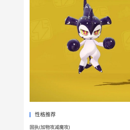
性格推荐
固执(加物攻减魔攻)