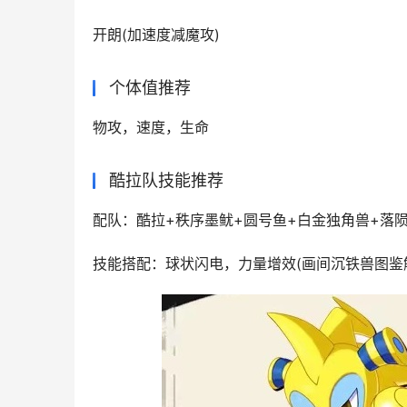
开朗(加速度减魔攻)
个体值推荐
物攻，速度，生命
酷拉队技能推荐
配队：酷拉+秩序墨鱿+圆号鱼+白金独角兽+落
技能搭配：球状闪电，力量增效(画间沉铁兽图鉴解