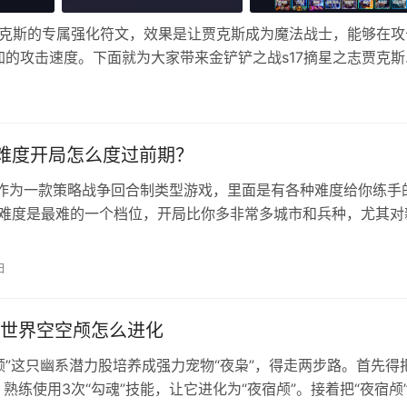
贾克斯的专属强化符文，效果是让贾克斯成为魔法战士，能够在攻
的攻击速度。下面就为大家带来金铲铲之战s17摘星之志贾克斯
利欧+剑魔+卡牌+拉亚斯特 星神赐福 韦鲁斯复制器，亚索强化格
难度开局怎么度过前期？
作为一款策略战争回合制类型游戏，里面是有各种难度给你练手
i难度是最难的一个档位，开局比你多非常多城市和兵种，尤其对
好。本期文章就来给大家教学文明6神级AI前期打法攻略。 文明
打法思路教学 1、跳水开局 首先就要选个好地图，最起码第一
日
足够，资源匮乏直接重新开局就行。最少要保证没人打的时候能
世界空空颅怎么进化
颅”这只幽系潜力股培养成强力宠物“夜枭”，得走两步路。首先得
，熟练使用3次“勾魂”技能，让它进化为“夜宿颅”。接着把“夜宿颅