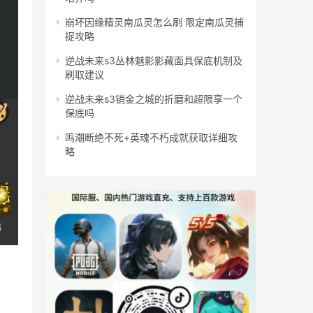
崩坏因缘精灵南瓜灵怎么刷 限定南瓜灵捕
捉攻略
逆战未来s3丛林魅影影藏面具保底机制及
刷取建议
逆战未来s3销金之城的折磨和超限享一个
保底吗
鸣潮断绝不死+英魂不朽成就获取详细攻
略