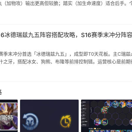
执（加物攻）输出更高但较脆；踏实（加生命速度）适合后手。
成攻略 精灵特性： 渴求：入场时获得50%吸血。 推荐性格和
16冰德瑞兹九五阵容搭配攻略，S16赛季末冲分阵
6赛季末冲分首选「冰德瑞兹九五」，成型即T0天花板。主C瑞兹
什之牙，搭配冰女、狗熊、布隆等前排控制链。运营核心是前期
胜保经济，速8转9人口找齐高费卡，2星瑞兹基本锁定前二。建
斯时硬玩，吃鸡率极高。 冰德瑞兹九五阵容搭配攻略 阵容组成
区羁绊加成，符能过载无限分裂输出，赛季末冲分首选。 装备
略