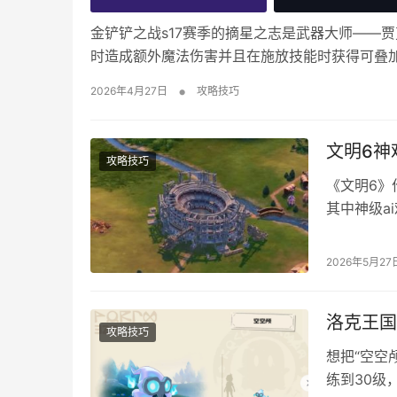
金铲铲之战s17赛季的摘星之志是武器大师——
时造成额外魔法伤害并且在施放技能时获得可叠加
容攻略！ 阵容组成 武器+大树+璐璐+潘森+米
•
2026年4月27日
攻略技巧
尔散件光装 强化符文推荐 2-1刚需【摘…
文明6神
攻略技巧
《文明6》
其中神级a
手非常不友
级难度开局
2026年5月27
市的资源得
速稳定…
洛克王国
攻略技巧
想把“空空
练到30级