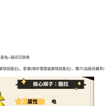
陨星兔+画间沉铁兽
锁技能石)，影袭(棋祈督图鉴解锁技能石)，鹰爪(血脉改翼系)