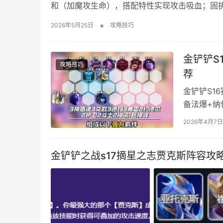
和（加魔攻生命），搭配特性实现攻击吸血；固
值优先魔攻与生命。 洛克王国世界叮叮恶魔毕业养
•
2026年5月25日
攻略技巧
体值： 精灵获取方式： 厄水沼泽与黑水峡区域…
金铲铲S
攻略技巧
荐
金铲铲S1
备法爆+纳
玛/艾欧连
2026年4月7日
有经济海克
瑞兹多个地
金铲铲之战s17摘星之志贾克斯阵容攻
择： 阵…