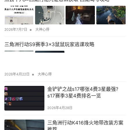
•
2026年7月7日
大神心得
三角洲行动S9赛季3×3鼠鼠玩家逃课攻略
•
2026年4月22日
大神心得
金铲铲之战s17哪张4费3星最强?
s17赛季3星4费排名一览
2026年4月28日
三角洲行动K416烽火地带改装方案
推荐