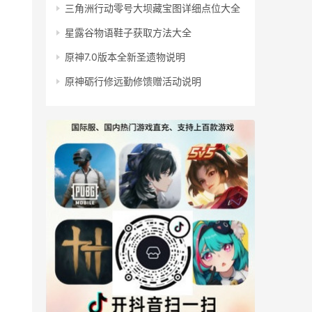
三角洲行动零号大坝藏宝图详细点位大全
星露谷物语鞋子获取方法大全
原神7.0版本全新圣遗物说明
原神砺行修远勤修馈赠活动说明