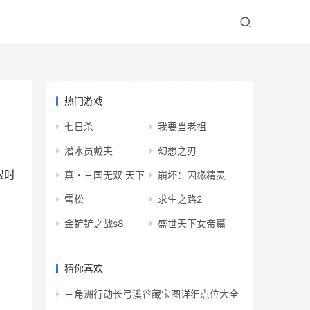
热门游戏
七日杀
我要当老祖
潜水员戴夫
幻想之刃
限时
真・三国无双 天下
崩坏：因缘精灵
雪松
求生之路2
金铲铲之战s8
盛世天下女帝篇
猜你喜欢
三角洲行动长弓溪谷藏宝图详细点位大全