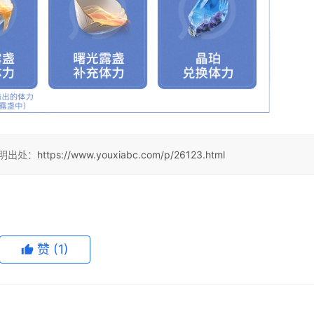
注明出处：
https://www.youxiabc.com/p/26123.html
赞
(1)