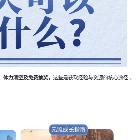
包括‌朝闻道日常‌、‌世界 BOSS 挑战‌、‌体力清空‌及‌免费抽奖‌，