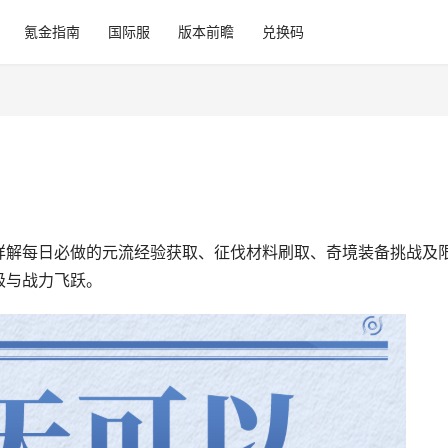
氪金指南
国际服
版本前瞻
兑换码
详解每日必做的元流经验获取、征伐材料刷取、奇境装备挑战及
级与战力飞跃。