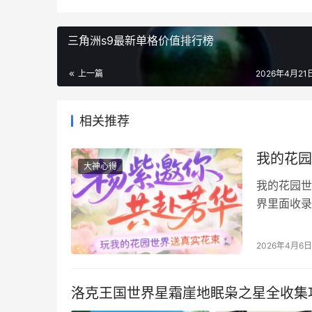
三角洲s9最新单格价值排行榜
上一篇
2026年4月21日
相关推荐
我的花园
大神心得
我的花园世
界里面收录
是我的花园
路。 我的
2026年4月6日
定要看，广
挑水工每天
洛克王国世界星霜崖地眠枭之星全收集