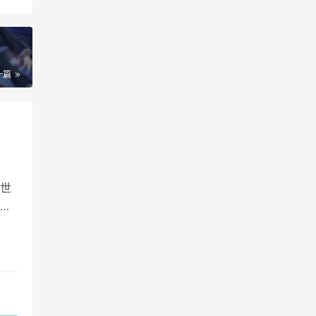
一篇
世
子
告一
截。