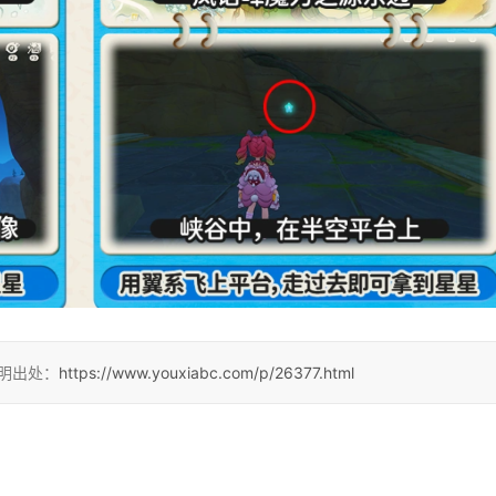
注明出处：
https://www.youxiabc.com/p/26377.html