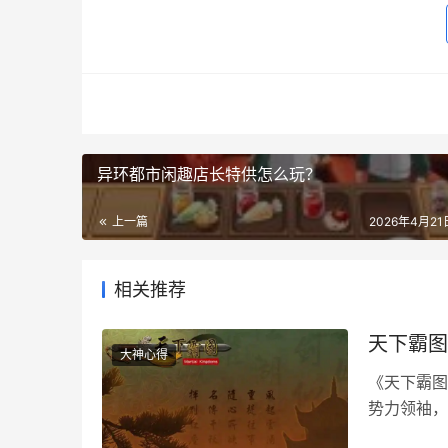
异环都市闲趣店长特供怎么玩？
上一篇
2026年4月21日
相关推荐
天下霸图
大神心得
《天下霸图
势力领袖，
历史模拟，