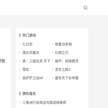
热门游戏
七日杀
我要当老祖
潜水员戴夫
幻想之刃
那些
真・三国无双 天下
崩坏：因缘精灵
雪松
求生之路2
金铲铲之战s8
盛世天下女帝篇
猜你喜欢
三角洲行动幸运鸟窝选择推荐