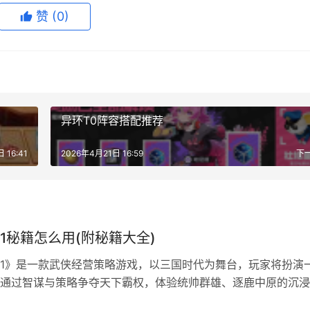
赞
(0)
异环T0阵容搭配推荐
 16:41
2026年4月21日 16:59
下
1秘籍怎么用(附秘籍大全)
1》是一款武侠经营策略游戏‌，以三国时代为舞台，玩家将扮演
通过智谋与策略争夺天下霸权，体验统帅群雄、逐鹿中原的沉浸
使用秘籍可以快速调整游戏资源、门派关系等！那么天下霸图1