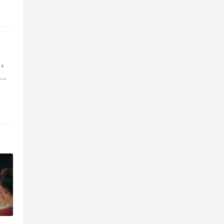
籍怎
日，
击
图
固定
荐去