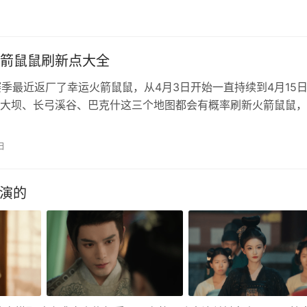
面就为大家带来天下霸图1秘籍大全及使用方法！ 天下霸图1秘
游戏中按下 ‌Ctrl + F1‌，屏幕上方会出现一个输入框（控制…
箭鼠鼠刷新点大全
赛季最近返厂了幸运火箭鼠鼠，从4月3日开始一直持续到4月15
大坝、长弓溪谷、巴克什这三个地图都会有概率刷新火箭鼠鼠，
就有概率摸出来珍稀大红收集品。本期小编就来告诉大家所有地
新点位。 三角洲火箭鼠鼠在哪刷新？ 零号大坝 零号大坝有6个
日
蹲守点位，是三张地图里面鼠鼠最多爆率也最高的地图，非常推
谁演的