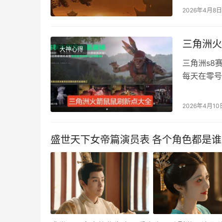
怎么用？下
2026年4月8日
么输入 ①在
三角洲火
大神心得
三角洲s8
每天在零号
败鼠鼠之后
火箭鼠鼠刷
2026年4月10
定位和3个
机密大…
盛世天下女帝篇演员表 各个角色都是