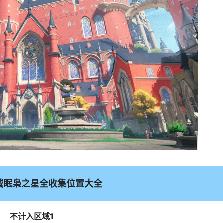
域眠枭之星全收集位置大全
不计入区域1