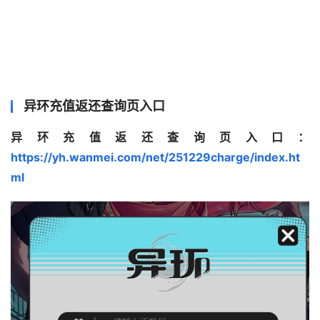
异环充值返还查询页入口
异环充值返还查询页入口：
https://yh.wanmei.com/net/251229charge/index.ht
ml