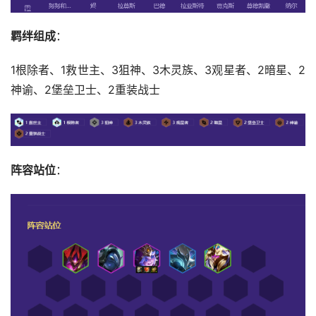
羁绊组成
：
1根除者、1救世主、3狙神、3木灵族、3观星者、2暗星、2
神谕、2堡垒卫士、2重装战士
阵容站位
：