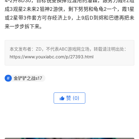
4-2升8D30，目标锐雯换掉过渡用的潘森，跟男刀霞EZ组
成3观星2未来2狙神2游侠，剩下努努和龟龟2一个，霞1星
或2星带3件套方可存经济上9，上9后D到烬和巴德再把未
来一步步拆下来。
本文发布者：ZD，不代表ABC游戏网立场，转载请注明出处：
https://www.youxiabc.com/p/27393.html
金铲铲之战s17
赞
(0)