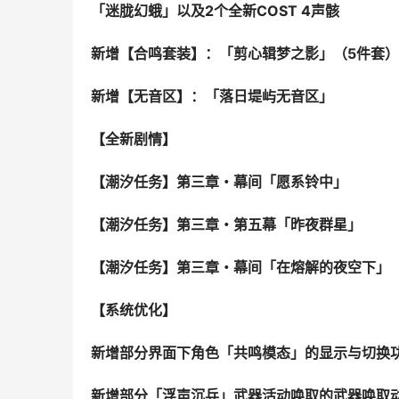
「迷胧幻蛾」以及2个全新COST 4声骸
新增【合鸣套装】：「剪心辑梦之影」（5件套）
新增【无音区】：「落日堤屿无音区」
【全新剧情】
【潮汐任务】第三章・幕间「愿系铃中」
【潮汐任务】第三章・第五幕「昨夜群星」
【潮汐任务】第三章・幕间「在熔解的夜空下」
【系统优化】
新增部分界面下角色「共鸣模态」的显示与切换
新增部分「浮声沉兵」武器活动唤取的武器唤取