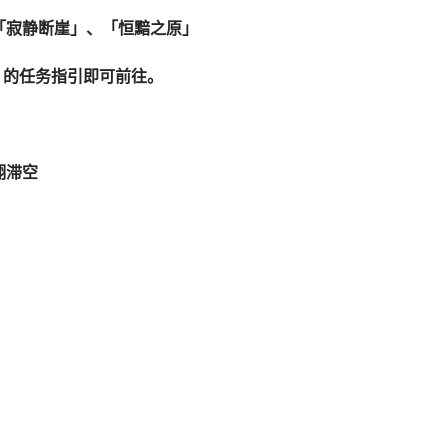
「寂静断崖」、「恒黯之原」
」的任务指引即可前往。
翔滞空