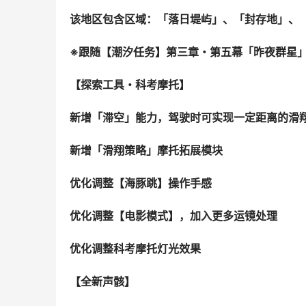
该地区包含区域：「落日堤屿」、「封存地」、
※跟随【潮汐任务】第三章・第五幕「昨夜群星
【探索工具・科考摩托】
新增「滞空」能力，驾驶时可实现一定距离的滑
新增「滑翔策略」摩托拓展模块
优化调整【海豚跳】操作手感
优化调整【电影模式】，加入更多运镜处理
优化调整科考摩托灯光效果
【全新声骸】