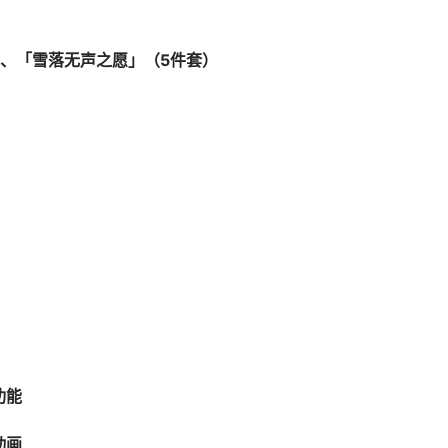
、「雪落无声之愿」（5件套）
功能
动画