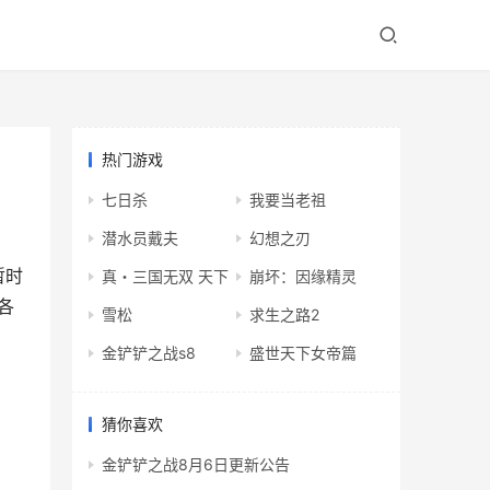
热门游戏
七日杀
我要当老祖
潜水员戴夫
幻想之刃
暂时
真・三国无双 天下
崩坏：因缘精灵
各
雪松
求生之路2
金铲铲之战s8
盛世天下女帝篇
猜你喜欢
金铲铲之战8月6日更新公告