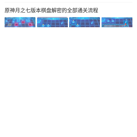
原神月之七版本棋盘解密的全部通关流程
•
2026年5月21日
大神心得
异环粉爪大劫案图鉴大全
•
2026年5月6日
大神心得
举报投诉
┊
免责声明
┊
版权声明
┊
关于我们
┊
联系我们
┊
标签大全
Copyright © 2026
ABC游戏网
版权所有
鄂ICP备2024060149号-2
Powered
by 金嘉奇科技