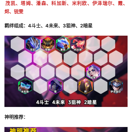
茂凯、塔姆、潘森、科加斯、米利欧、伊泽瑞尔、霞、
烬、锐雯
羁绊组成：4斗士、4未来、3狙神、2暗星
神明推荐：