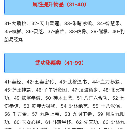
属性提升物品（31-40）
31-大蟠桃、32-天山雪莲、33-朱睛冰蟾、34-智慧果、
35-槟榔、36-灵芝、37-鹿茸、38-虎骨、39-熊掌、40-豹
胎易经丸
武功秘籍类（41-99）
41-毒经、42-五毒密传、43-武穆遗书、44-血刀秘籍、
45-药王神篇、46-子午针灸图、47-凌波微步、48-北冥神
功、49-铁掌拳谱、50-神木王鼎、51-八荒六合功、52-七
伤拳谱、53-乾坤大挪移、54-少林绝艺、55-十八泥偶、
56-千方金、57-九阴上卷、58-九阴下卷、59-峨眉九阳
功、60-玉女心经、61-斗转星移、62-先天功、63-少林九