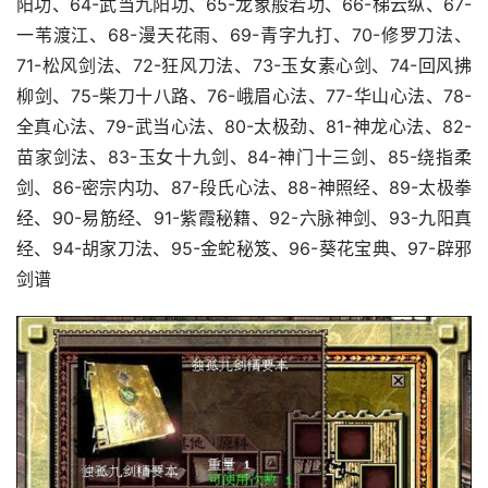
阳功、64-武当九阳功、65-龙象般若功、66-梯云纵、67-
一苇渡江、68-漫天花雨、69-青字九打、70-修罗刀法、
71-松风剑法、72-狂风刀法、73-玉女素心剑、74-回风拂
柳剑、75-柴刀十八路、76-峨眉心法、77-华山心法、78-
全真心法、79-武当心法、80-太极劲、81-神龙心法、82-
苗家剑法、83-玉女十九剑、84-神门十三剑、85-绕指柔
剑、86-密宗内功、87-段氏心法、88-神照经、89-太极拳
经、90-易筋经、91-紫霞秘籍、92-六脉神剑、93-九阳真
经、94-胡家刀法、95-金蛇秘笈、96-葵花宝典、97-辟邪
剑谱