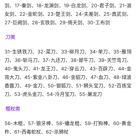
剑、17-秦剑、18-龙渊剑、19-白龙剑、20-君子剑、21-淑
女剑、22-金蛇剑、23-楚王剑、24-夫差剑、25-真武剑、
27-巨阙剑、28-玄铁剑、29-倚天剑、30-工布剑
刀类
31-生锈铁刀、32-菜刀、33-柳月刀、34-单刀、35-雁翎
刀、36-斩马刀、37-九还刀、38-犀牛刀、39-天竺弯刀、
40-鬼头刀、41-龙王刀、42-穿云刀、43-百辟刀、44-金
背大刀、45-紫金八卦刀、46-金貂刀、47-血刀、48-绿波
香露刀、49-金刀、50-银狐刀、51-狮头宝刀、52-百炼宝
刀、53-虎头金刀、54-冷月宝刀、55-屠龙刀
棍杖类
56-木棍、57-狼牙棒、58-蟠龙棍、59-打狗棒、60-黄金
杵、61-西毒蛇杖、62-杀狮杖