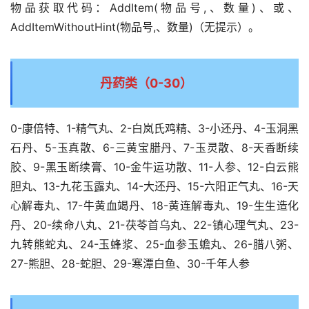
物品获取代码：AddItem(物品号,、数量)、或、
AddItemWithoutHint(物品号,、数量)（无提示）。
丹药类（0-30）
0-康倍特、1-精气丸、2-白岚氏鸡精、3-小还丹、4-玉洞黑
石丹、5-玉真散、6-三黄宝腊丹、7-玉灵散、8-天香断续
胶、9-黑玉断续膏、10-金牛运功散、11-人参、12-白云熊
胆丸、13-九花玉露丸、14-大还丹、15-六阳正气丸、16-天
心解毒丸、17-牛黄血竭丹、18-黄连解毒丸、19-生生造化
丹、20-续命八丸、21-茯苓首乌丸、22-镇心理气丸、23-
九转熊蛇丸、24-玉蜂浆、25-血参玉蟾丸、26-腊八粥、
27-熊胆、28-蛇胆、29-寒潭白鱼、30-千年人参