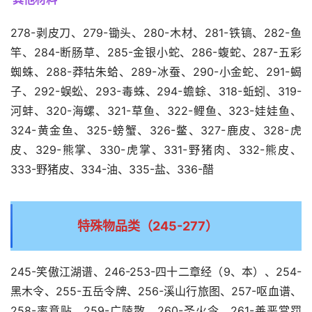
278-剥皮刀、279-锄头、280-木材、281-铁镐、282-鱼
竿、284-断肠草、285-金银小蛇、286-蝮蛇、287-五彩
蜘蛛、288-莽牯朱蛤、289-冰蚕、290-小金蛇、291-蝎
子、292-蜈蚣、293-毒蛛、294-蟾蜍、318-蚯蚓、319-
河蚌、320-海螺、321-草鱼、322-鲤鱼、323-娃娃鱼、
324-黄金鱼、325-螃蟹、326-鳖、327-鹿皮、328-虎
皮、329-熊掌、330-虎掌、331-野猪肉、332-熊皮、
333-野猪皮、334-油、335-盐、336-醋
特殊物品类（245-277）
245-笑傲江湖谱、246-253-四十二章经（9、本）、254-
黑木令、255-五岳令牌、256-溪山行旅图、257-呕血谱、
258-率意贴、259-广陵散、260-圣火令、261-善恶赏罚