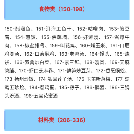
食物类（150-198）
150-醋溜鱼、151-洱海工鱼干、152-咕噜肉、153-煎豆
腐、154-煎饺、155-佛跳墙、156-好逑汤、157-酱爆牛
肉、158-椒盐排骨、159-叫花鸡、160-烤玉米、161-口蘑
鸡脚汤、162-口蘑焖鸡、163-老鸭汤、164-馒头、165-烧
饼、166-双禽炒白菜、167-素三鲜、168-汤圆、169-天麻
鸽脯、170-虾仁芝麻卷、171-鲜笋炒豆芽、172-香烹蜈蚣、
173-扬州炒饭、174-银耳莲子汤、176-玉笛听落梅、177-鸳
鸯五珍烩、184-煮鸡蛋、185-粽子、186-醉蟹、196-三锅
头汾酒、198-五宝花蜜酒
材料类（206-336）