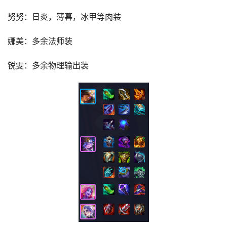
努努：日炎，薄暮，冰甲等肉装
娜美：多余法师装
锐雯：多余物理输出装