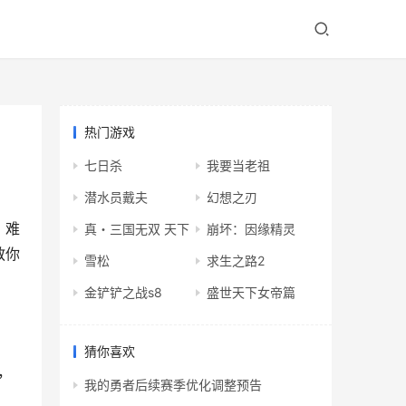
热门游戏
七日杀
我要当老祖
潜水员戴夫
幻想之刃
，难
真・三国无双 天下
崩坏：因缘精灵
教你
雪松
求生之路2
金铲铲之战s8
盛世天下女帝篇
猜你喜欢
，
我的勇者后续赛季优化调整预告