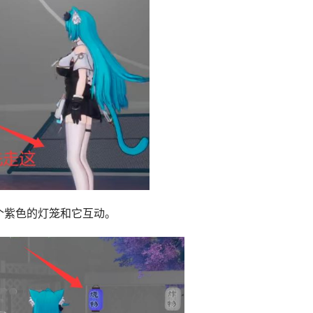
个紫色的灯笼和它互动。