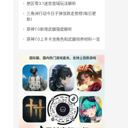
绝区零3.1迷宫诡域玩法解析
三角洲行动今日子弹涨跌走势榜(每日更
新)
原神7.0新增武器强度解析
原神7.0上半卡池角色和武器培养材料一览