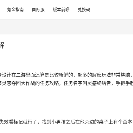
氪金指南
国际服
版本前瞻
兑换码
解
务设计在二游里面还算是比较新鲜的，超多的解密玩法非常烧脑
来灵感夺回大作战的任务攻略，任务名字叫灵感终结者，手把手
会失效看标记就行了，找到小男孩之后在他旁边的桌子上有个画本