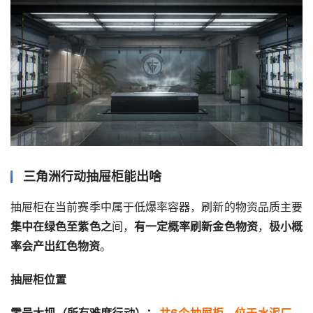
三角洲行动抽屉柜能出啥
抽屉柜在当前赛季中属于低爆率容器，刷新的物资品质主要
集中在绿色至紫色之
间，
有一定概率刷新金色物资
，
极小概
率会产出红色物资
。
抽屉柜位置