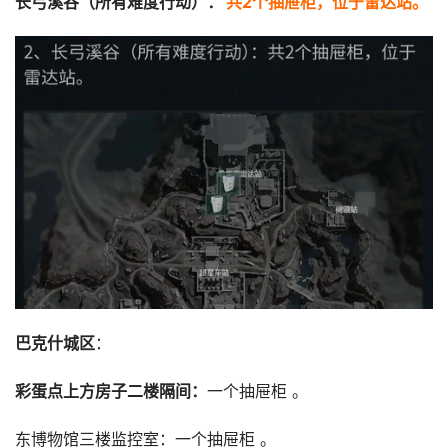
长弓溪谷（所有难度行动）：
共2个抽屉柜，位于雷达站。
：
彩蛋点上方房子二楼隔间‌：
一个抽屉柜 ‌。
东博物馆三楼监控室‌：一个抽屉柜 ‌。