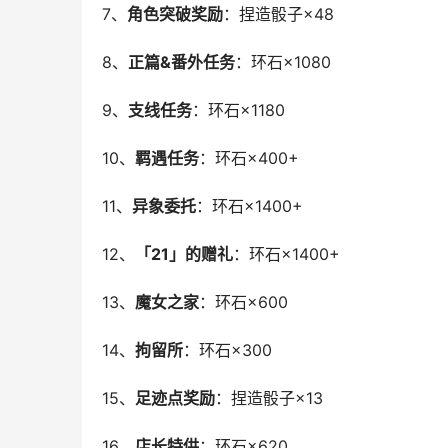
7、
角色突破奖励
：捏造骰子×48
8、
正篇&番外任务
：环石×1080
9、
支线任务
：环石×1180
10、
羁遇任务
：环石×400+
11、
异象委托
：环石×1400+
12、
「21」的赠礼
：环石×1400+
13、
魔女之家
：环石×600
14、
拘留所
：环石×300
15、
足迹点奖励
：捏造骰子×13
16、
店长特供
：环石×620