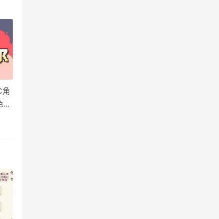
C角
色一
有特