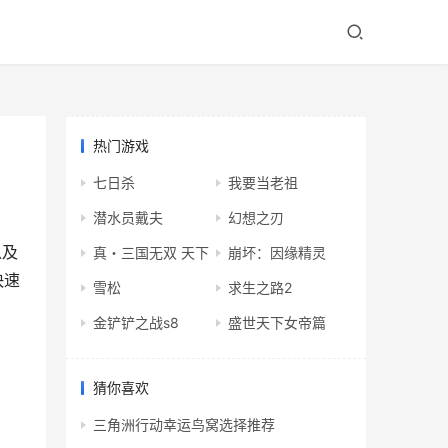
热门游戏
七日杀
我要当老祖
潜水员戴夫
幻想之刃
以及
真・三国无双 天下
崩坏：因缘精灵
快速
雪松
求生之路2
金铲铲之战s8
盛世天下女帝篇
猜你喜欢
三角洲行动幸运鸟窝选择推荐