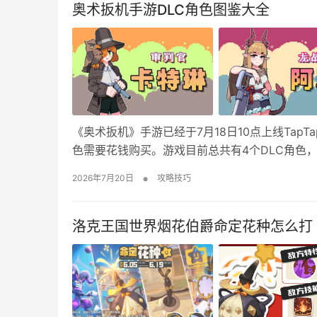
奥术扳机手游DLC角色图鉴大全
《奥术扳机》手游已经于7月18日10点上线Tap
色需要花钱购买。游戏目前总共有4个DLC角色
览 审判官 卡特琳 角色能力：仅发射第一行的子
•
2026年7月20日
攻略技巧
殊召唤物“猎鹰”。 龙战士…
洛克王国世界烟花伯爵命定花种怎么打