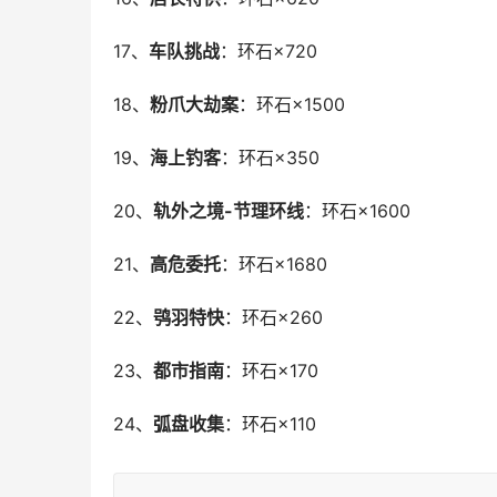
17、
车队挑战
：环石×720
18、
粉爪大劫案
：环石×1500
19、
海上钓客
：环石×350
20、
轨外之境-节理环线
：环石×1600
21、
高危委托
：环石×1680
22、
鸮羽特快
：环石×260
23、
都市指南
：环石×170
24、
弧盘收集
：环石×110