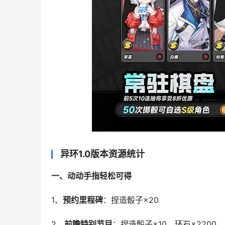
异环1.0版本资源统计
一、动动手指轻松可得
1、
预约里程碑
：捏造骰子×20
2、
前瞻特别节目
：捏造骰子×10、环石×2200