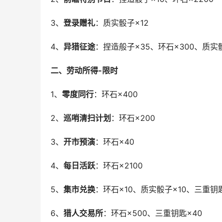
3、
登录赠礼
：质实骰子×12
4、
异猎征途
：捏造般子×35、环石×300、质实
二、劳动所得-限时
1、
零度同行
：环石×400
2、
巡哨清扫计划
：环石×200
3、
开市预演
：环石×40
4、
每日活跃
：环石×2100
5、
集市兑换
：环石×10、质实骰子×10、三重钥匙
6、
猎人交易所
：环石×500、三重钥匙×40