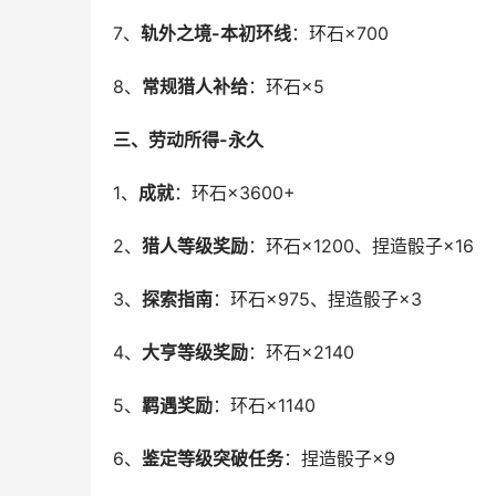
7、
轨外之境-本初环线
：环石×700
8、
常规猎人补给
：环石×5
三、劳动所得-永久
1、
成就
：环石×3600+
2、
猎人等级奖励
：环石×1200、捏造骰子×16
3、
探索指南
：环石×975、捏造骰子×3
4、
大亨等级奖励
：环石×2140
5、
羁遇奖励
：环石×1140
6、
鉴定等级突破任务
：捏造骰子×9