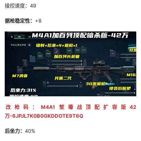
操控速度：49
据枪稳定性：
+8
改枪码：M4A1堑壕战顶配扩容版42
万-6JPJL7K0B0GKDDOTE9T6Q
后坐力：
40%