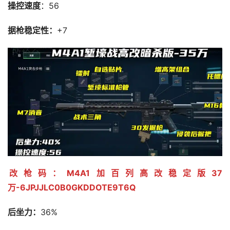
操控速度
：56
据枪稳定性：
+7
改枪码：M4A1加百列高改稳定版37
万-6JPJJLC0B0GKDDOTE9T6Q
后坐力：
36%