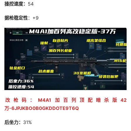
操控速度：
54
据枪稳定性
：+9
改枪码：M4A1加百列顶配暗杀版42
万-6JPJKBO0B0GKDDOTE9T6Q
后坐力：
31%