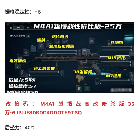
据枪稳定性：
+6
改枪码：M4A1堑壕战高改暗杀版35
万-6JPJJF80B0GKDDOTE9T6Q
后坐力：
40%