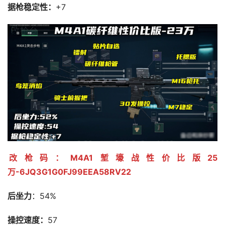
据枪稳定性：
+7
改枪码：M4A1堑壕战性价比版25
万-6JQ3G1G0FJ99EEA58RV22
后坐力
：54%
操控速度：
57