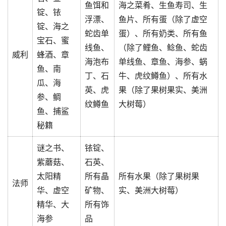
鱼饵和
海之菜肴、生鱼寿司、生
锭、铱
浮漂、
鱼片、所有蛋（除了虚空
锭、海之
蛇齿单
蛋）、所有奶类、所有鱼
宝石、蜜
线鱼、
（除了鲤鱼、鲶鱼、蛇齿
威利
蜂酒、章
海泡布
单线鱼、章鱼、海参、蜗
鱼、南
丁、石
牛、虎纹鳟鱼）、所有水
瓜、海
英、虎
果（除了果树果实、美洲
参、鲷
纹鳟鱼
大树莓）
鱼、捕鲨
秘籍
谜之书、
铱锭、
紫蘑菇、
石英、
太阳精
所有晶
所有水果（除了果树果
法师
华、虚空
矿物、
实、美洲大树莓）
精华、大
所有饰
海参
品