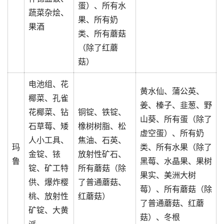
蛋）、所有水
蔬菜杂烩、
果、所有奶
果酒
类、所有蘑菇
（除了红蘑
菇）
电池组、花
黄水仙、蒲公英、
椰菜、孔雀
姜、榛子、韭葱、野
花椰菜、钻
铜锭、铁锭、
山葵、所有蛋（除了
石草莓、矮
橡树树脂、松
虚空蛋）、所有奶
人小工具、
焦油、石英、
玛
类、所有水果（除了
金锭、铱
放射性矿石、
鲁
黑莓、水晶果、果树
锭、矿工特
所有蘑菇（除
果实、美洲大树
供、爆炸樱
了普通蘑菇、
莓）、所有蘑菇（除
桃、放射性
红蘑菇）
了普通蘑菇、红蘑
矿锭、大黄
菇）、冬根