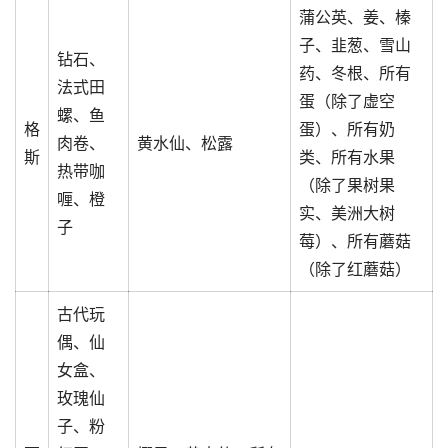
蒲公英、姜、榛
子、韭葱、雪山
钻石、
药、冬根、所有
法式田
蛋（除了虚空
螺、鱼
格
蛋）、所有奶
肉卷、
黄水仙、松露
斯
类、所有水果
热带咖
（除了果树果
喱、橙
实、美洲大树
子
莓）、所有蘑菇
（除了红蘑菇）
古代玩
偶、仙
女盒、
玫瑰仙
子、粉