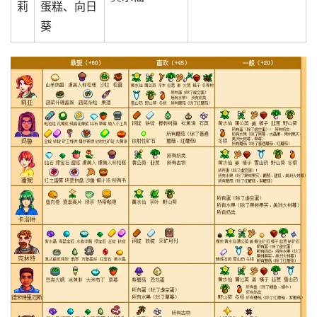
莉
蛋糕、向日
葵