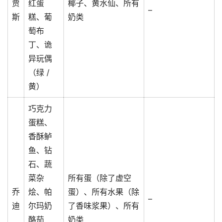
贾
红蛋
椰子、黄水仙、所有
–
斯
糕、葡
奶类
萄布
丁、诡
异玩偶
（绿 /
黄）
巧克力
蛋糕、
香酥鲈
鱼、钻
石、蔬
菜杂
所有蛋（除了虚空
乔
烩、帕
蛋）、所有水果（除
–
迪
尔玛奶
了香味浆果）、所有
酪茄
奶类