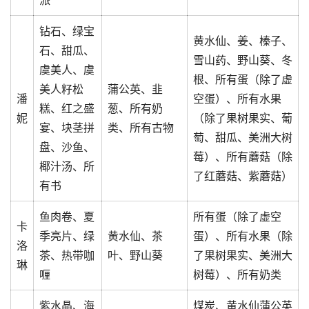
派
钻石、绿宝
黄水仙、姜、榛子、
石、甜瓜、
雪山药、野山葵、冬
虞美人、虞
根、所有蛋（除了虚
美人籽松
蒲公英、韭
潘
空蛋）、所有水果
糕、红之盛
葱、所有奶
妮
（除了果树果实、葡
宴、块茎拼
类、所有古物
萄、甜瓜、美洲大树
盘、沙鱼、
莓）、所有蘑菇（除
椰汁汤、所
了红蘑菇、紫蘑菇）
有书
鱼肉卷、夏
所有蛋（除了虚空
卡
季亮片、绿
黄水仙、茶
蛋）、所有水果（除
洛
茶、热带咖
叶、野山葵
了果树果实、美洲大
琳
喱
树莓）、所有奶类
紫水晶、海
煤炭、黄水仙蒲公英