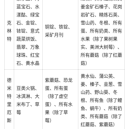
蓝宝石、水
姜金矿石榛子、花岗
漾酤、绿宝
岩矿石、精炼石英、
克
石、金锭、
雪山药、冬根、所有
铜锭、铁锭、
林
铱锭、意式
蛋、所有奶类、所有
采矿月刊
特
蔬菜烘饭、
水果（除了果树果
翡翠、万象
实、美洲大树莓）、
球珠、红宝
所有蘑菇（除了红蘑
石、黄水晶
菇）
黄水仙、蒲公英、
德
紫蘑菇、恐龙
姜、榛子、韭葱、雪
米
豆类火锅、
蛋、所有蛋
山药、野山葵、冬
特
冰淇淋、大
（除了虚空
根、所有鱼（除了鲤
里
米布丁、草
蛋）、所有水
鱼、蜗牛）、所有奶
厄
莓
果（除了草
类、所有蘑菇（除了
斯
莓）
红蘑菇、紫蘑菇）