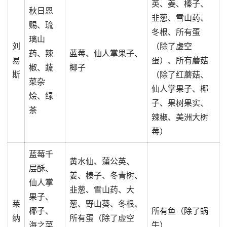
英、姜、榛子、
秋日恩
韭葱、雪山药、
赐、琉
冬根、所有蛋
璃山
刘
（除了虚空
药、辣
蓝莓、仙人掌果子、
易
蛋）、所有蘑菇
椒、蔬
椰子
斯
（除了红蘑菇、
菜杂
仙人掌果子、椰
烩、绿
子、果树果实、
茶
辣椒、美洲大树
莓）
蓝莓千
黄水仙、蒲公英、
层酥、
姜、榛子、冬青树、
仙人掌
韭葱、雪山药、大
果子、
莱
葱、野山葵、冬根、
椰子、
所有鱼（除了蜗
纳
所有蛋（除了虚空
海之菜
牛）