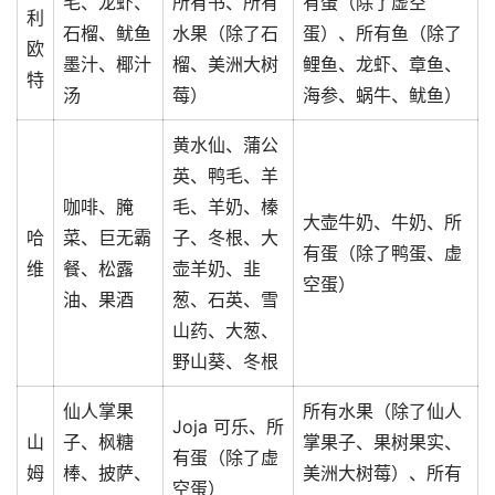
毛、龙虾、
所有书、所有
有蛋（除了虚空
利
石榴、鱿鱼
水果（除了石
蛋）、所有鱼（除了
欧
墨汁、椰汁
榴、美洲大树
鲤鱼、龙虾、章鱼、
特
汤
莓）
海参、蜗牛、鱿鱼）
黄水仙、蒲公
英、鸭毛、羊
咖啡、腌
毛、羊奶、榛
大壶牛奶、牛奶、所
哈
菜、巨无霸
子、冬根、大
有蛋（除了鸭蛋、虚
维
餐、松露
壶羊奶、韭
空蛋）
油、果酒
葱、石英、雪
山药、大葱、
野山葵、冬根
仙人掌果
所有水果（除了仙人
Joja 可乐、所
山
子、枫糖
掌果子、果树果实、
有蛋（除了虚
姆
棒、披萨、
美洲大树莓）、所有
空蛋）