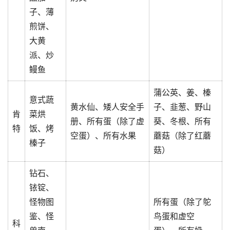
子、薄
煎饼、
大黄
派、炒
鳗鱼
蒲公英、姜、榛
意式蔬
黄水仙、矮人安全手
子、韭葱、野山
肯
菜烘
册、所有蛋（除了虚
葵、冬根、所有
特
饭、烤
空蛋）、所有水果
蘑菇（除了红蘑
榛子
菇）
钻石、
铱锭、
怪物图
所有蛋（除了鸵
鉴、怪
鸟蛋和虚空
科