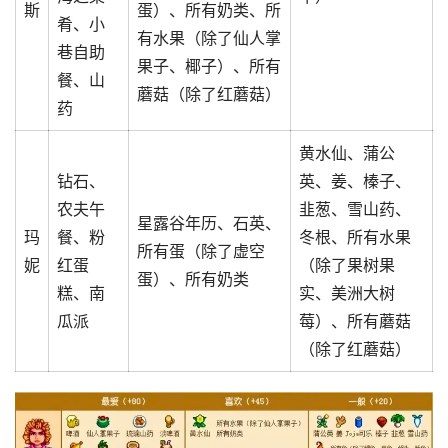
斯
蛋）、所有奶类、所
肴、小
有水果（除了仙人掌
巷自助
果子、椰子）、所有
餐、山
蘑菇（除了红蘑菇）
药
黄水仙、蒲公
钻石、
英、姜、榛子、
农夫午
韭葱、雪山药、
星露谷年历、石英、
玛
餐、粉
冬根、所有水果
所有蛋（除了虚空
妮
红蛋
（除了果树果
蛋）、所有奶类
糕、南
实、美洲大树
瓜派
莓）、所有蘑菇
（除了红蘑菇）