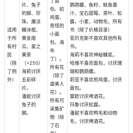
了面
片、兔子
鹦鹉螺、鱼籽、鱿鱼墨
包、前
的脚、珍
汁、宝石甜莓、茶叶、松
鸡蛋、
珠、魔法
露、小麦、动物毛、所有
奇怪的
适用
糖冰棍、
书（除了价格目录）
小面
于所
黄金南
亚历克斯不直欢其他所有
包、海
有村
瓜、星之
书。
布
民
果茶
海莉不喜欢神秘糖浆。
丁）。
（除
（+250）
哈维不喜欢面包，讨厌珊
所有花
了例
海莉讨厌
瑚和鹦鹉螺。
（除了
外）
五彩碎
莉亚不喜欢煎鸡蛋，讨厌
虞美人
片。
面包。
花）。
潘妮讨厌
雷欧讨庆啤酒花。
所有可
兔子的
玛鲁讨厌松露。
采集矿
脚。
潘妮不喜欢鸭毛和动物
物（除
毛，讨厌啤酒花。
了石