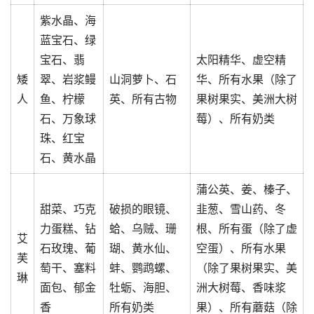
紫水晶、海
蓝宝石、绿
宝石、翡
太阳精华、虚空精
矮
翠、岩浆鳗
山洞萝卜、石
华、所有水果（除了
人
鱼、柠檬
英、所有古物
果树果实、美洲大树
石、万象球
莓）、所有奶类
珠、红宝
石、黄水晶
蒲公英、姜、榛子、
甜菜、巧克
破损的眼镜、
韭葱、雪山药、冬
力蛋糕、钻
蛤、乌贼、珊
根、所有蛋（除了虚
艾
石玫瑰、葡
瑚、黄水仙、
空蛋）、所有水果
芙
萄干、塞料
蚌、鹦鹉螺、
（除了果树果实、美
琳
面包、郁金
牡蛎、海胆、
洲大树莓、香味浆
香
所有奶类
果）、所有蘑菇（除