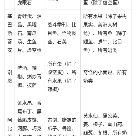
虎眼石
蛋（除了虚空蛋）
塞
青蛙蛋、泪
所有水果（除了果树
巴
晶、黑曜
战斗季刊、比
果实、美洲大树
斯
石、南瓜
目鱼、怪物图
莓）、所有鱼（除了
蒂
汤、生鱼
鉴、石英
鲤鱼、蜗牛、比目
安
片、虚空蛋
鱼）、所有奶类
所有蛋（除了
啤酒、辣
谢
虚空蛋）、所
奇怪的小面包、所有
椒、爆炒青
恩
有水果（除了
奶类
椒、披萨
辣椒）
紫水晶、香
蕉布丁、黑
黄水仙、蒲公英、
阿
莓脆皮饼、
古剑、蜥蜴的
姜、榛子、雪山药、
比
河豚、巧克
爪子、骨笛、
韭葱、冬根、所有奶