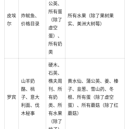
公英、
所有蛋
皮埃
炸鱿鱼、
所有水果（除了果树果
（除了
尔
价格目录
实、美洲大树莓）
虚空
蛋）、
所有奶
类
硬木、
石英、
山羊奶
樵夫周
黄水仙、蒲公英、姜、榛
酪、桃
刊、所
子、韭葱、雪山药、冬
罗宾
子、意大
有奶
根、所有蛋（除了虚空
利面、伐
类、所
蛋）、所有蘑菇（除了红
木秘事
有水果
蘑菇）
（除了