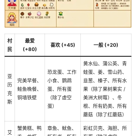
村
最爱
喜欢 (+45)
一般 (+20)
民
(+80)
黄水仙、蒲公英、青
恐龙蛋、工作
蛙蛋、姜、雪山药、
亚
完美早餐、
小食、鹦鹉
韭葱、榛子、所有水
历
鲑鱼晚餐、
蛋、所有蛋
果（除了果树果实 /
克
铜墙铁壁
（除了虚空
美洲大树莓）、冬
斯
蛋）
根、所有奶类、所有
蘑菇（除了红蘑菇）
蟹黄糕、鸭
章鱼、鱿鱼、
彩虹贝壳、海胆、所
艾