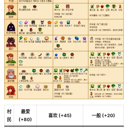
村
最爱
喜欢 (+45)
一般 (+20)
民
(+80)