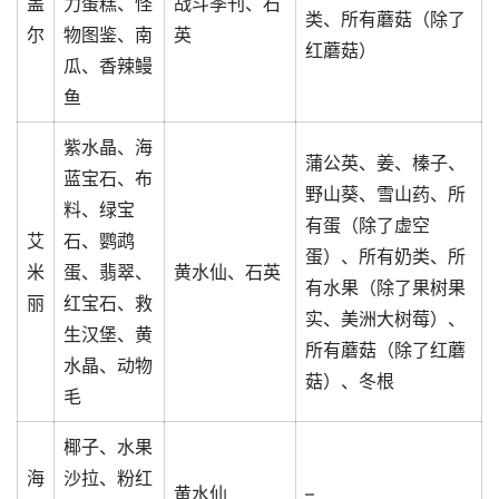
盖
力蛋糕、怪
战斗季刊、石
类、所有蘑菇（除了
尔
物图鉴、南
英
红蘑菇）
瓜、香辣鳗
鱼
紫水晶、海
蒲公英、姜、榛子、
蓝宝石、布
野山葵、雪山药、所
料、绿宝
有蛋（除了虚空
艾
石、鹦鹉
蛋）、所有奶类、所
米
蛋、翡翠、
黄水仙、石英
有水果（除了果树果
丽
红宝石、救
实、美洲大树莓）、
生汉堡、黄
所有蘑菇（除了红蘑
水晶、动物
菇）、冬根
毛
椰子、水果
海
沙拉、粉红
黄水仙
–