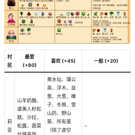
村
最爱
喜欢 (+45)
一般 (+20)
民
(+80)
黄水仙、蒲公
英、浮木、韭
葱、大葱、榛
山羊奶酪、
子、冬根、雪
虞美人籽松
山药、野山
糕、沙拉、
莉
葵、所有蛋
松露、蔬菜
–
亚
（除了虚空
什锦盖饭、