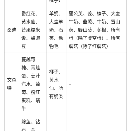
桃子）
番红花、
羊奶、
蒲公英、姜、榛子、大壶
黄水仙、
大壶羊
牛奶、韭葱、牛奶、雪山
桑迪
芒果糯米
奶、石
药、野山葵、冬根、所有
饭、甜豌
英、动
蛋（除了虚空蛋）、所有
豆
物毛
蘑菇（除了红蘑菇）
蔓越莓
糖、青蛙
椰子、
蛋、姜汁
文森
黄水
汽水、葡
–
特
仙、所
萄、粉红
有奶类
蛋糕、蜗
牛
鲶鱼、钻
石、金