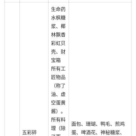
生命药
水枫糖
浆、椰
林飘香
彩虹贝
壳、财
宝箱
所有工
匠物品
（称了
油、虚
空蛋黄
酱）。
所有料
面包、珊瑚、鸭毛、煎鸡
理（除
五彩碎
蛋、啤酒花、神秘糖浆、