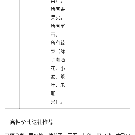
英）。
所有果
果实。
所有宝
石。
所有蔬
菜（除
了咖酒
花、小
麦、茶
叶、未
珊
米）。
高性价比送礼推荐