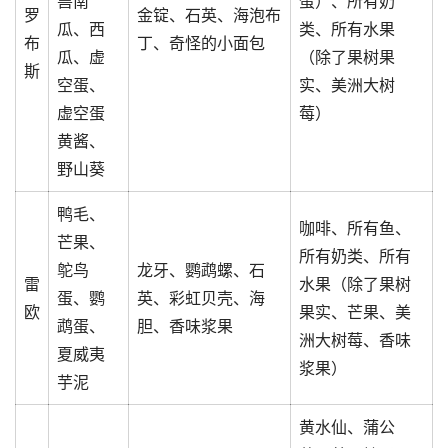
兽南
蛋）、所有奶
罗
金锭、石英、海泡布
瓜、西
类、所有水果
布
丁、奇怪的小面包
瓜、虚
（除了果树果
斯
空蛋、
实、美洲大树
虚空蛋
莓）
黄酱、
野山葵
鸭毛、
咖啡、所有鱼、
芒果、
所有奶类、所有
鸵鸟
龙牙、鹦鹉螺、石
雷
水果（除了果树
蛋、鹦
英、彩虹贝壳、海
欧
果实、芒果、美
鹉蛋、
胆、香味浆果
洲大树莓、香味
夏威夷
浆果）
芋泥
黄水仙、蒲公