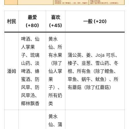
最爱
喜欢
村民
一般 (+20)
(+80)
(+45)
啤酒、仙
黄水
人掌果
仙、所
子、琉璃
有水果
蒲公英、姜、Joja 可乐、
山药、淡
（除了
榛子、韭葱、雪山药、冬
潘姆
啤酒、蜂
仙人掌
根、所有鱼（除了鲤鱼、
蜜酒、防
果
草鱼、蜗牛、鱿鱼）、所
风草、防
子）、
有蘑菇（除了红蘑菇）
风草汤、
所有奶
椰林飘香
类
黄水
仙、蒲