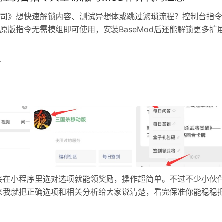
司》想快速解锁内容、测试异想体或跳过繁琐流程？控制台指令
原版指令无需模组即可使用，安装BaseMod后还能解锁更多扩
面为大家整理了原版指令与常用MOD代码，覆盖资源、员工、
制等场景，直接复制就能用！ 一、控制台开启方法 按键：按键
日
键（数字1左边）呼出控制台。 原版（无BaseMod）：指令前必须
接在小程序里选对选项就能领奖励，操作超简单。不过不少小伙
来我就把正确选项和相关分析给大家说清楚，看完保准你能稳稳
首先，进入微信后，在搜索框输入【三国杀移动版】，接着点击下
并进入…