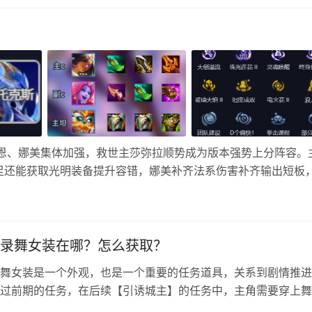
、奥恩、娜美集体加强，救世主莎弥拉顺势成为版本强势上分阵容。
足还能获取光明装备提升容错，娜美补齐法系伤害补齐输出短板
家带来金铲铲之战17.3救世主莎弥拉阵容攻略！ 阵容组成 奥
录舞女装在哪？怎么获取？
舞女装是一个外观，也是一个重要的任务道具，关系到剧情推进
过前期的任务，在后续【引诱城主】的任务中，主角需要穿上舞
一下相关的任务，以及获取问题。 舞女装获取攻略流程 任务提