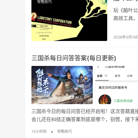
攻略技巧
玩《脑叶公
高效工具，
弊代码。下
体、核心抑
2026年5月19
上角 ~ 
三国杀每日问答答案(每日更新)
三国杀今日的每日问答已经开启啦！这次答题直
会儿还在纠结正确答案到底是哪个，别慌，接下
励拿到手，感兴趣的快往下瞅！ 参与方法 1、
•
13小时前
攻略技巧
三国杀移动版公众号。 2、跳转界面后点击头像