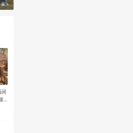
一篇
画间
接
广