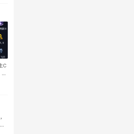
主C
，阵
恩
，
女
示：