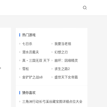
热门游戏
七日杀
我要当老祖
潜水员戴夫
幻想之刃
真・三国无双 天下
崩坏：因缘精灵
。
雪松
求生之路2
金铲铲之战s8
盛世天下女帝篇
猜你喜欢
三角洲行动长弓溪谷藏宝图详细点位大全