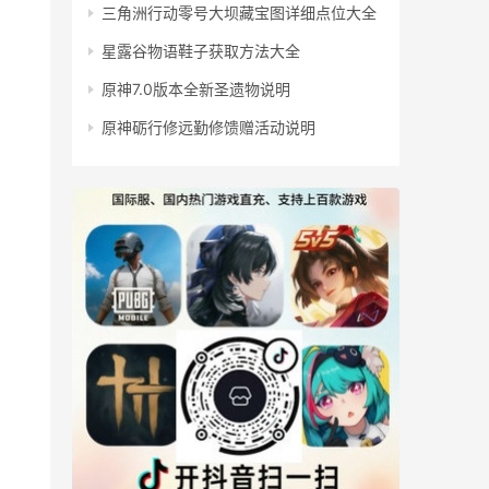
三角洲行动零号大坝藏宝图详细点位大全
星露谷物语鞋子获取方法大全
原神7.0版本全新圣遗物说明
原神砺行修远勤修馈赠活动说明