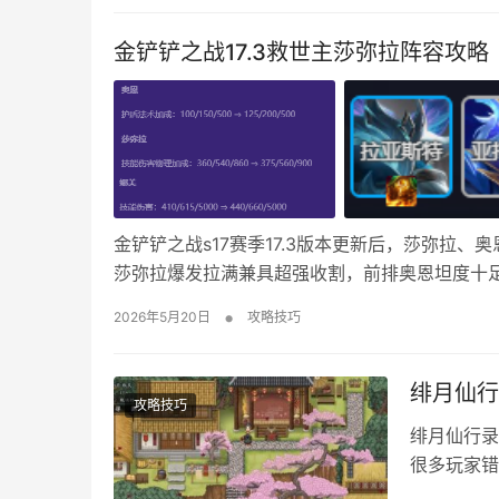
金铲铲之战17.3救世主莎弥拉阵容攻略
金铲铲之战s17赛季17.3版本更新后，莎弥拉
莎弥拉爆发拉满兼具超强收割，前排奥恩坦度十
容适配度拉满，成型轻松稳上分冲吃鸡！下面就为大
•
2026年5月20日
攻略技巧
+莎弥拉+娜美+拉亚斯特+剑魔+ez+潘…
绯月仙行
攻略技巧
绯月仙行录
很多玩家错
服。这里说