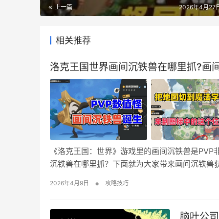
上一篇
2026年4月27日
相关推荐
洛克王国世界画间沉铁兽在哪里抓?画
《洛克王国：世界》游戏里的画间沉铁兽是PVP
沉铁兽在哪里抓？下面就为大家带来画间沉铁兽获
捕捉‌，需通过捕捉基础形态“画精灵”并完成特定进
•
2026年4月9日
攻略技巧
场的地下区域（楼梯两侧的壁画处）。 操作…
脑叶公司