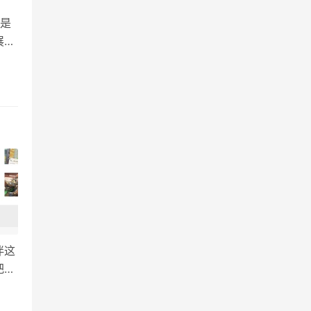
是
展作
异想
盘左
…
伴这
把奖
方的