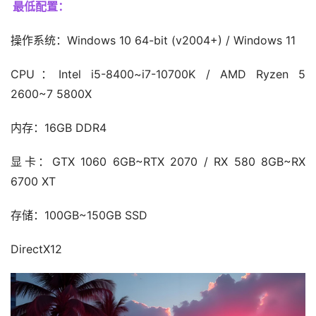
最低配置：
操作系统：Windows 10 64-bit (v2004+) / Windows 11
CPU：Intel i5-8400~i7-10700K / AMD Ryzen 5 
2600~7 5800X
内存：16GB DDR4
显卡：GTX 1060 6GB~RTX 2070 / RX 580 8GB~RX 
6700 XT
存储：100GB~150GB SSD
DirectX12