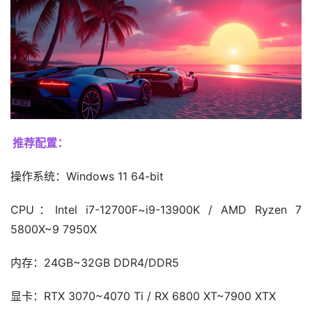
推荐配置：
操作系统：Windows 11 64-bit
CPU：Intel i7-12700F~i9-13900K / AMD Ryzen 7 
5800X~9 7950X
内存：24GB~32GB DDR4/DDR5
显卡：RTX 3070~4070 Ti / RX 6800 XT~7900 XTX