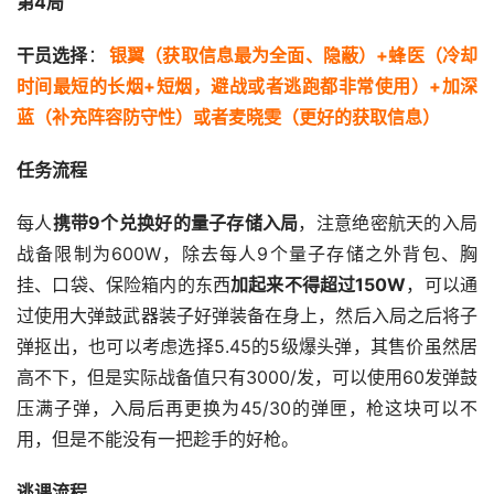
第4局
干员选择
：
银翼（获取信息最为全面、隐蔽）+蜂医（冷却
时间最短的长烟+短烟，避战或者逃跑都非常使用）+加深
蓝（补充阵容防守性）或者麦晓雯（更好的获取信息）
任务流程
每人
携带9个兑换好的量子存储入局
，注意绝密航天的入局
战备限制为600W，除去每人9个量子存储之外背包、胸
挂、口袋、保险箱内的东西
加起来不得超过150W
，可以通
过使用大弹鼓武器装子好弹装备在身上，然后入局之后将子
弹抠出，也可以考虑选择5.45的5级爆头弹，其售价虽然居
高不下，但是实际战备值只有3000/发，可以使用60发弹鼓
压满子弹，入局后再更换为45/30的弹匣，枪这块可以不
用，但是不能没有一把趁手的好枪。
逃课流程