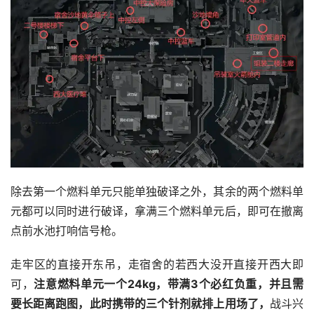
除去第一个燃料单元只能单独破译之外，其余的两个燃料单
元都可以同时进行破译，拿满三个燃料单元后，即可在撤离
点前水池打响信号枪。
走牢区的直接开东吊，走宿舍的若西大没开直接开西大即
可，
注意燃料单元一个24kg，带满3个必红负重，并且需
要长距离跑图，此时携带的三个针剂就排上用场了，
战斗兴