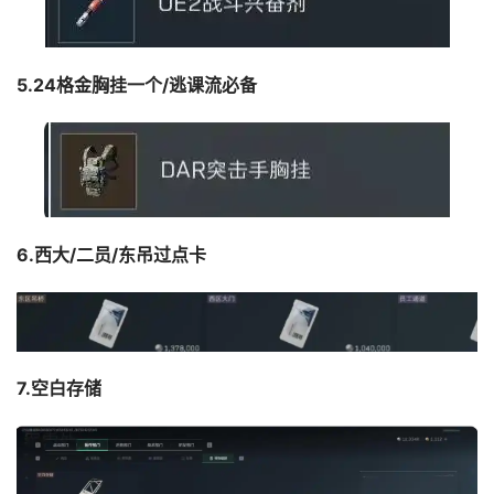
5.24格金胸挂一个/逃课流必备
6.西大/二员/东吊过点卡
7.空白存储