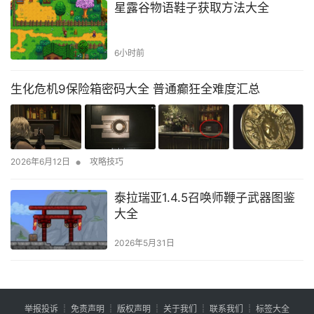
星露谷物语鞋子获取方法大全
6小时前
生化危机9保险箱密码大全 普通癫狂全难度汇总
•
2026年6月12日
攻略技巧
泰拉瑞亚1.4.5召唤师鞭子武器图鉴
大全
2026年5月31日
举报投诉
┊
免责声明
┊
版权声明
┊
关于我们
┊
联系我们
┊
标签大全