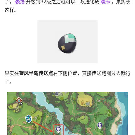
了，
裘洛
升级到32级之后就可以二段进化成
裘卡
，果实长
这样。
果实在
望风半岛传送点
右下侧位置，直接传送跑图过去就行
了。