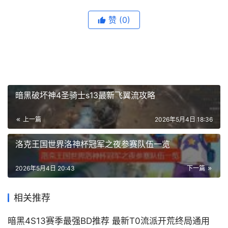
赞
(0)
暗黑破坏神4圣骑士s13最新飞翼流攻略
上一篇
2026年5月4日 18:36
洛克王国世界洛神杯冠军之夜参赛队伍一览
2026年5月4日 20:43
下一篇
相关推荐
暗黑4S13赛季最强BD推荐 最新T0流派开荒终局通用