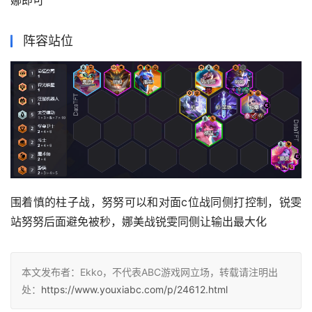
娜即可
阵容站位
围着慎的柱子战，努努可以和对面c位战同侧打控制，锐雯
站努努后面避免被秒，娜美战锐雯同侧让输出最大化
本文发布者：Ekko，不代表ABC游戏网立场，转载请注明出
处：
https://www.youxiabc.com/p/24612.html