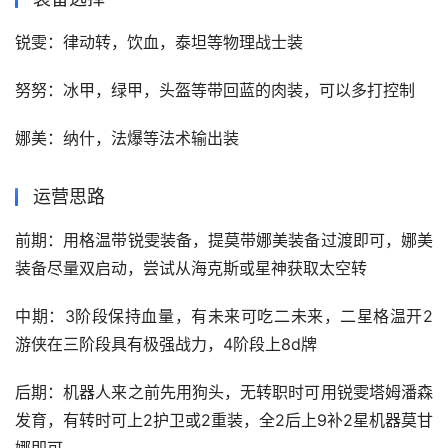
锐雯：律动转，饮血，泰坦等物理战士装
努努：冰甲，绿甲，头盔等带回蓝的肉装，可以多打控制
娜美：纳什，法爆等法术输出装
运营思路
前期：用格温带锐雯装备，提莫带娜美装备过渡即可，娜美
装备尽量双启动，尝试从海克斯或星神获取太空转
中期：3阶段保持血量，有未来可吃二未来，二星格温开2
游侠在三阶段具有极强战力，4阶段上8d牌
后期：机器人来之前先用狗头，无转职时可用锐雯塔姆潘森
发育，有转时可上2护卫或2重装，全2后上9补2星机器莫甘