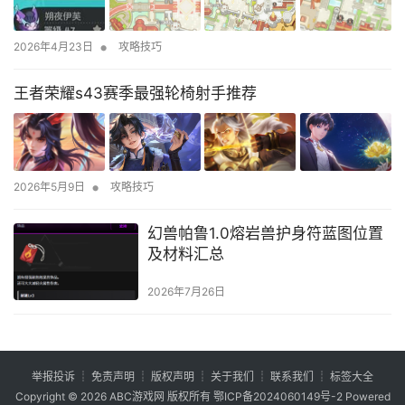
•
2026年4月23日
攻略技巧
王者荣耀s43赛季最强轮椅射手推荐
•
2026年5月9日
攻略技巧
幻兽帕鲁1.0熔岩兽护身符蓝图位置
及材料汇总
2026年7月26日
举报投诉
┊
免责声明
┊
版权声明
┊
关于我们
┊
联系我们
┊
标签大全
Copyright © 2026
ABC游戏网
版权所有
鄂ICP备2024060149号-2
Powered