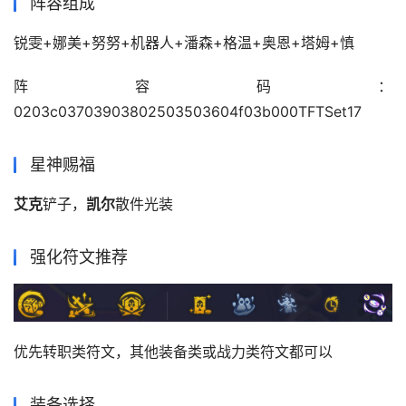
阵容组成
锐雯+娜美+努努+机器人+潘森+格温+奥恩+塔姆+慎
阵容码：
0203c03703903802503503604f03b000TFTSet17
星神赐福
艾克
铲子，
凯尔
散件光装
强化符文推荐
优先转职类符文，其他装备类或战力类符文都可以
装备选择