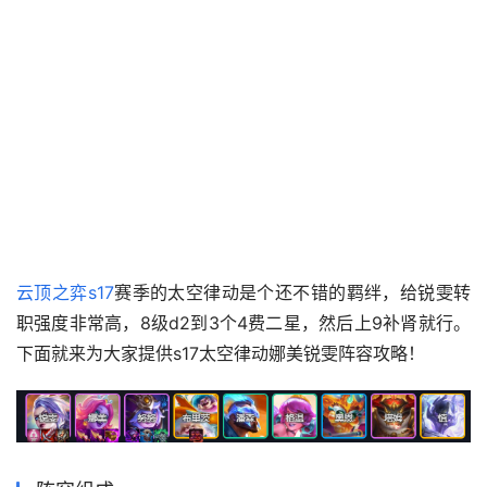
云顶之弈s17
赛季的太空律动是个还不错的羁绊，给锐雯转
职强度非常高，8级d2到3个4费二星，然后上9补肾就行。
下面就来为大家提供s17太空律动娜美锐雯阵容攻略！