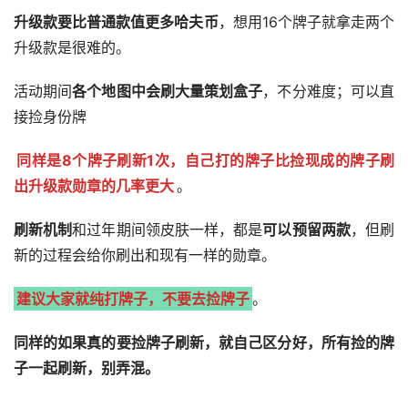
升级款要比普通款值更多哈夫币
，想用16个牌子就拿走两个
升级款是很难的。
活动期间
各个地图中会刷大量策划盒子
，不分难度；可以直
接捡身份牌
同样是8个牌子刷新1次，自己打的牌子比捡现成的牌子刷
出升级款勋章的几率更大
。
刷新机制
和过年期间领皮肤一样，都是
可以预留两款
，但刷
新的过程会给你刷出和现有一样的勋章。
建议大家就纯打牌子，不要去捡牌子
。
同样的如果真的要捡牌子刷新，就自己区分好，所有捡的牌
子一起刷新，别弄混。